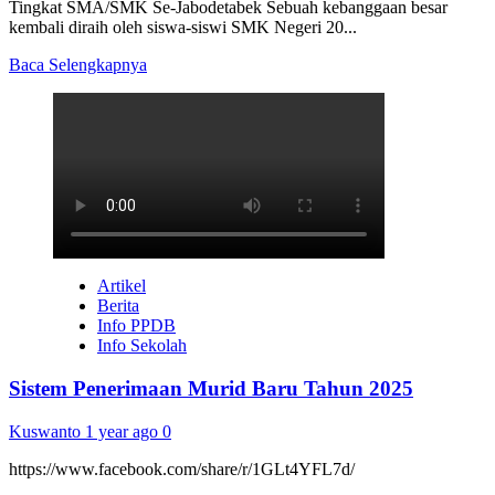
Tingkat SMA/SMK Se-Jabodetabek Sebuah kebanggaan besar
kembali diraih oleh siswa-siswi SMK Negeri 20...
Read
Baca Selengkapnya
more
about
PRESTASI
GEMILANG:
JUARA
1
LOMBA
SPECTRA
Artikel
Berita
Info PPDB
Info Sekolah
Sistem Penerimaan Murid Baru Tahun 2025
Kuswanto
1 year ago
0
https://www.facebook.com/share/r/1GLt4YFL7d/