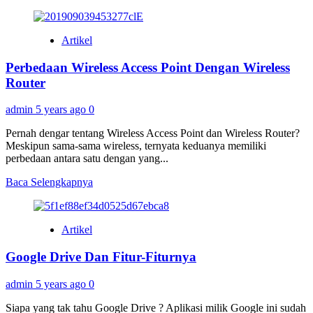
more
about
Mengenal
Artikel
Metaverse
Perbedaan Wireless Access Point Dengan Wireless
Router
admin
5 years ago
0
Pernah dengar tentang Wireless Access Point dan Wireless Router?
Meskipun sama-sama wireless, ternyata keduanya memiliki
perbedaan antara satu dengan yang...
Read
Baca Selengkapnya
more
about
Perbedaan
Artikel
Wireless
Access
Google Drive Dan Fitur-Fiturnya
Point
Dengan
Wireless
admin
5 years ago
0
Router
Siapa yang tak tahu Google Drive ? Aplikasi milik Google ini sudah