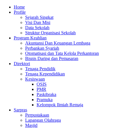
Skip
Primary
Home
to
Menu
Profile
content
Sejarah Singkat
Visi Dan Misi
Data Sekolah
Struktur Organisasi Sekolah
Program Keahlian
Akuntansi Dan Keuangan Lembaga
Perbankan Syariah
Otomatisasi dan Tata Kelola Perkantoran
Bisnis Daring dan Pemasaran
Direktori
Tenaga Pendidik
Tenaga Kependidikan
Kesiswaan
OSIS
PMR
Paskibraka
Pramuka
Kelompok Ilmiah Remaja
Sarpras
Perpustakaan
Lapangan Olahraga
Masjid