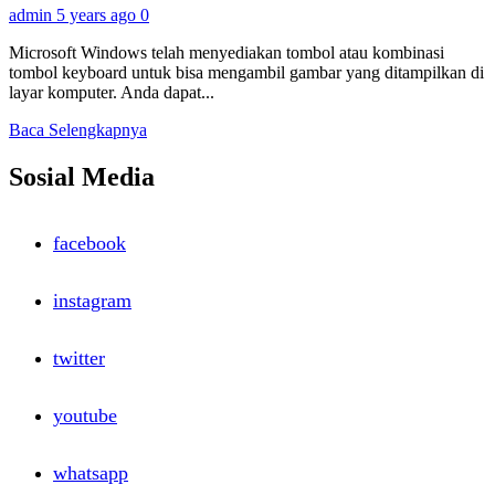
admin
5 years ago
0
Microsoft Windows telah menyediakan tombol atau kombinasi
tombol keyboard untuk bisa mengambil gambar yang ditampilkan di
layar komputer. Anda dapat...
Read
Baca Selengkapnya
more
about
Sosial Media
Mengambil
Gambar
Di
facebook
Layar
Komputer
Dengan
instagram
Snipping
Tool
twitter
youtube
whatsapp