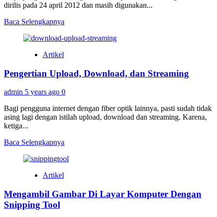
dirilis pada 24 april 2012 dan masih digunakan...
Read
Baca Selengkapnya
more
about
Google
Artikel
Drive
Dan
Pengertian Upload, Download, dan Streaming
Fitur-
Fiturnya
admin
5 years ago
0
Bagi pengguna internet dengan fiber optik lainnya, pasti sudah tidak
asing lagi dengan istilah upload, download dan streaming. Karena,
ketiga...
Read
Baca Selengkapnya
more
about
Pengertian
Artikel
Upload,
Download,
Mengambil Gambar Di Layar Komputer Dengan
dan
Streaming
Snipping Tool