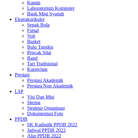
Kantin
Laboratorium Komputer
Bank Mini Syariah
Ekstrakurikuler
Sepak Bola
Futsal
Voli
Basket
Bulu Tangkis
Pencak Silat
Band
Tari Tradisional
Karawitan
Prestasi
Prestasi Akademik
Prestasi Non Akademik
LSP
Visi Dan Misi
Skema
Struktur Organisasi
Dokumentasi Foto
PPDB
SK Kadisdik PPDB 2022
Jadwal PPDB 2022
Alur PPDB 2022