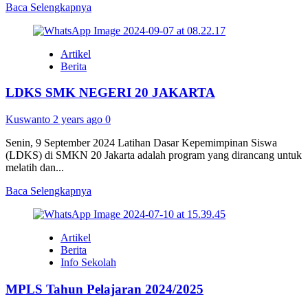
Read
Baca Selengkapnya
more
about
Sistem
Artikel
Penerimaan
Berita
Murid
Baru
LDKS SMK NEGERI 20 JAKARTA
Tahun
2025
Kuswanto
2 years ago
0
Senin, 9 September 2024 Latihan Dasar Kepemimpinan Siswa
(LDKS) di SMKN 20 Jakarta adalah program yang dirancang untuk
melatih dan...
Read
Baca Selengkapnya
more
about
LDKS
Artikel
SMK
Berita
NEGERI
Info Sekolah
20
JAKARTA
MPLS Tahun Pelajaran 2024/2025