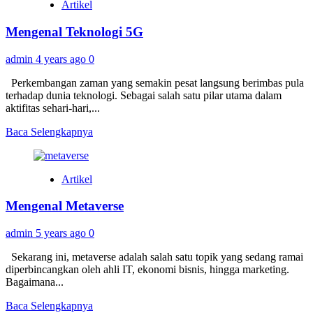
Artikel
Kecerdasan
Buatan
Mengenal Teknologi 5G
(Artificial
Intelligence)
admin
4 years ago
0
Perkembangan zaman yang semakin pesat langsung berimbas pula
terhadap dunia teknologi. Sebagai salah satu pilar utama dalam
aktifitas sehari-hari,...
Read
Baca Selengkapnya
more
about
Mengenal
Artikel
Teknologi
5G
Mengenal Metaverse
admin
5 years ago
0
Sekarang ini, metaverse adalah salah satu topik yang sedang ramai
diperbincangkan oleh ahli IT, ekonomi bisnis, hingga marketing.
Bagaimana...
Read
Baca Selengkapnya