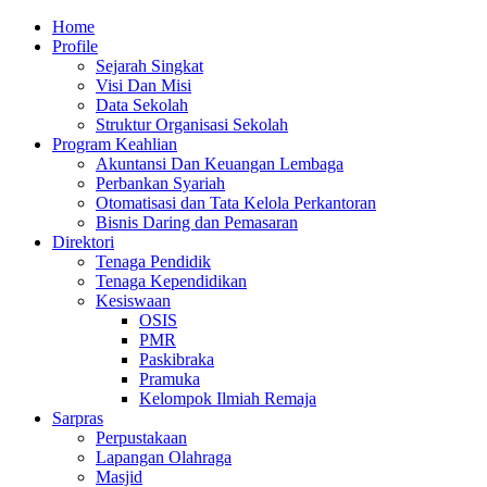
Skip
Primary
Home
to
Menu
Profile
content
Sejarah Singkat
Visi Dan Misi
Data Sekolah
Struktur Organisasi Sekolah
Program Keahlian
Akuntansi Dan Keuangan Lembaga
Perbankan Syariah
Otomatisasi dan Tata Kelola Perkantoran
Bisnis Daring dan Pemasaran
Direktori
Tenaga Pendidik
Tenaga Kependidikan
Kesiswaan
OSIS
PMR
Paskibraka
Pramuka
Kelompok Ilmiah Remaja
Sarpras
Perpustakaan
Lapangan Olahraga
Masjid