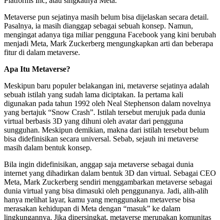
Platforms Inc, atau singkatnya Meta.
Metaverse pun sejatinya masih belum bisa dijelaskan secara detail.
Pasalnya, ia masih dianggap sebagai sebuah konsep. Namun,
mengingat adanya tiga miliar pengguna Facebook yang kini berubah
menjadi Meta, Mark Zuckerberg mengungkapkan arti dan beberapa
fitur di dalam metaverse.
Apa Itu Metaverse?
Meskipun baru populer belakangan ini, metaverse sejatinya adalah
sebuah istilah yang sudah lama diciptakan. Ia pertama kali
digunakan pada tahun 1992 oleh Neal Stephenson dalam novelnya
yang bertajuk “Snow Crash”. Istilah tersebut merujuk pada dunia
virtual berbasis 3D yang dihuni oleh avatar dari pengguna
sungguhan. Meskipun demikian, makna dari istilah tersebut belum
bisa didefinisikan secara universal. Sebab, sejauh ini metaverse
masih dalam bentuk konsep.
Bila ingin didefinisikan, anggap saja metaverse sebagai dunia
internet yang dihadirkan dalam bentuk 3D dan virtual. Sebagai CEO
Meta, Mark Zuckerberg sendiri menggambarkan metaverse sebagai
dunia virtual yang bisa dimasuki oleh penggunanya. Jadi, alih-alih
hanya melihat layar, kamu yang menggunakan metaverse bisa
merasakan kehidupan di Meta dengan “masuk” ke dalam
lingkungannya. Jika dipersingkat, metaverse merupakan komunitas