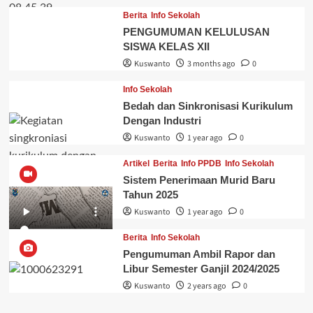
Berita
Info Sekolah
PENGUMUMAN KELULUSAN
SISWA KELAS XII
Kuswanto
3 months ago
0
Info Sekolah
Bedah dan Sinkronisasi Kurikulum
Dengan Industri
Kuswanto
1 year ago
0
Artikel
Berita
Info PPDB
Info Sekolah
Sistem Penerimaan Murid Baru
Tahun 2025
Kuswanto
1 year ago
0
Berita
Info Sekolah
Pengumuman Ambil Rapor dan
Libur Semester Ganjil 2024/2025
Kuswanto
2 years ago
0