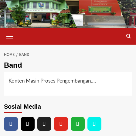
Skip
to
content
Primary
Menu
HOME
BAND
Band
Konten Masih Proses Pengembangan….
Sosial Media