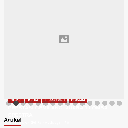
Artikel
Berita
Info Sekolah
Prestasi
PRESTASI GEMILANG: JUARA 1 LOMBA
SPECTRA
Artikel
Firmansyah SPd
4 weeks ago
0