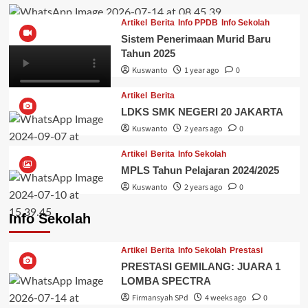
Artikel
Berita
Info PPDB
Info Sekolah
Sistem Penerimaan Murid Baru
Tahun 2025
Kuswanto
1 year ago
0
Artikel
Berita
LDKS SMK NEGERI 20 JAKARTA
Kuswanto
2 years ago
0
Artikel
Berita
Info Sekolah
MPLS Tahun Pelajaran 2024/2025
Kuswanto
2 years ago
0
Info Sekolah
Artikel
Berita
Info Sekolah
Prestasi
PRESTASI GEMILANG: JUARA 1
LOMBA SPECTRA
Firmansyah SPd
4 weeks ago
0