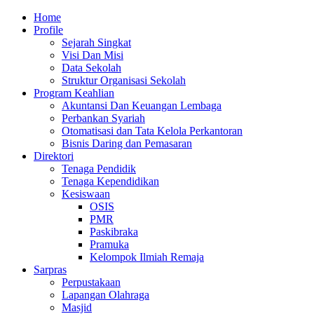
Skip
Primary
Home
to
Menu
Profile
content
Sejarah Singkat
Visi Dan Misi
Data Sekolah
Struktur Organisasi Sekolah
Program Keahlian
Akuntansi Dan Keuangan Lembaga
Perbankan Syariah
Otomatisasi dan Tata Kelola Perkantoran
Bisnis Daring dan Pemasaran
Direktori
Tenaga Pendidik
Tenaga Kependidikan
Kesiswaan
OSIS
PMR
Paskibraka
Pramuka
Kelompok Ilmiah Remaja
Sarpras
Perpustakaan
Lapangan Olahraga
Masjid