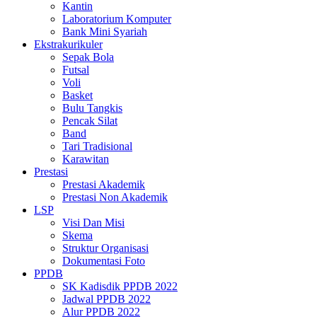
Kantin
Laboratorium Komputer
Bank Mini Syariah
Ekstrakurikuler
Sepak Bola
Futsal
Voli
Basket
Bulu Tangkis
Pencak Silat
Band
Tari Tradisional
Karawitan
Prestasi
Prestasi Akademik
Prestasi Non Akademik
LSP
Visi Dan Misi
Skema
Struktur Organisasi
Dokumentasi Foto
PPDB
SK Kadisdik PPDB 2022
Jadwal PPDB 2022
Alur PPDB 2022