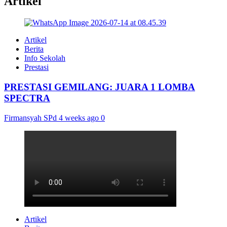
Artikel
Artikel
Berita
Info Sekolah
Prestasi
PRESTASI GEMILANG: JUARA 1 LOMBA
SPECTRA
Firmansyah SPd
4 weeks ago
0
Artikel