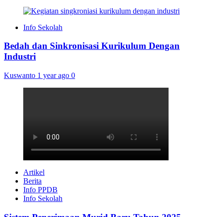
Info Sekolah
Bedah dan Sinkronisasi Kurikulum Dengan
Industri
Kuswanto
1 year ago
0
Artikel
Berita
Info PPDB
Info Sekolah