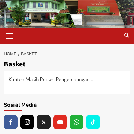
Skip
to
content
Primary
Menu
HOME
BASKET
Basket
Konten Masih Proses Pengembangan….
Sosial Media