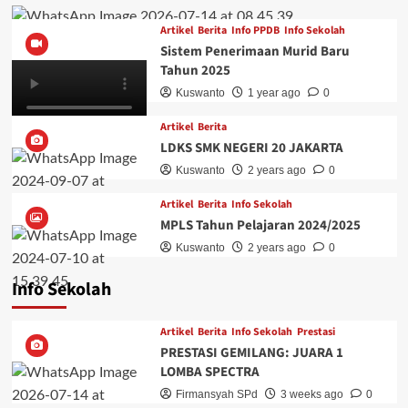
Artikel
Berita
Info PPDB
Info Sekolah
Sistem Penerimaan Murid Baru
Tahun 2025
Kuswanto
1 year ago
0
Artikel
Berita
LDKS SMK NEGERI 20 JAKARTA
Kuswanto
2 years ago
0
Artikel
Berita
Info Sekolah
MPLS Tahun Pelajaran 2024/2025
Kuswanto
2 years ago
0
Info Sekolah
Artikel
Berita
Info Sekolah
Prestasi
PRESTASI GEMILANG: JUARA 1
LOMBA SPECTRA
Firmansyah SPd
3 weeks ago
0