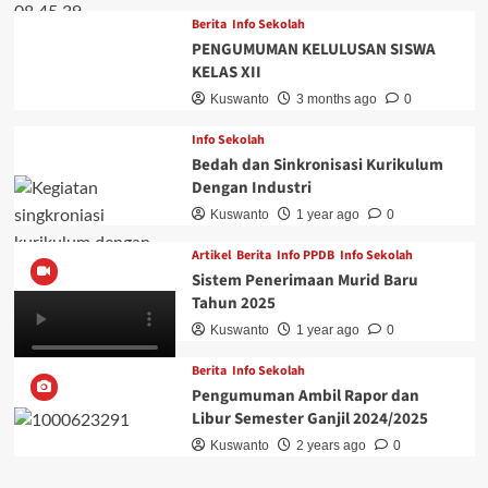
Berita
Info Sekolah
PENGUMUMAN KELULUSAN SISWA
KELAS XII
Kuswanto
3 months ago
0
Info Sekolah
Bedah dan Sinkronisasi Kurikulum
Dengan Industri
Kuswanto
1 year ago
0
Artikel
Berita
Info PPDB
Info Sekolah
Sistem Penerimaan Murid Baru
Tahun 2025
Kuswanto
1 year ago
0
Berita
Info Sekolah
Pengumuman Ambil Rapor dan
Libur Semester Ganjil 2024/2025
Kuswanto
2 years ago
0