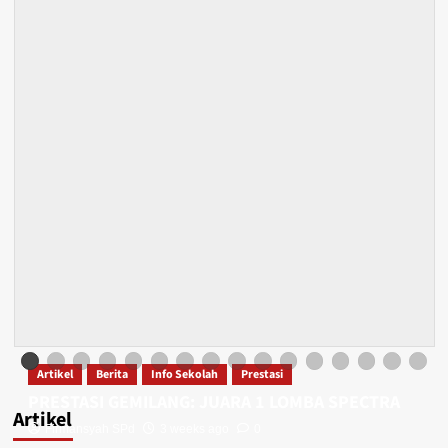
Artikel
Berita
Info Sekolah
Prestasi
PRESTASI GEMILANG: JUARA 1 LOMBA SPECTRA
Artikel
Firmansyah SPd
3 weeks ago
0