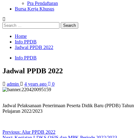
Pra Pendaftaran
Bursa Kerja Khusus
Search
for:
Home
Info PPDB
Jadwal PPDB 2022
Info PPDB
Jadwal PPDB 2022
admin
4 years ago
0
Jadwal Pelaksanaan Penerimaan Peserta Didik Baru (PPDB) Tahun
Pelajaran 2022/2023
Post
Previous:
Alur PPDB 2022
Next:
Kegiatan LDKS OSIS dan MPK Periode 2022/2023