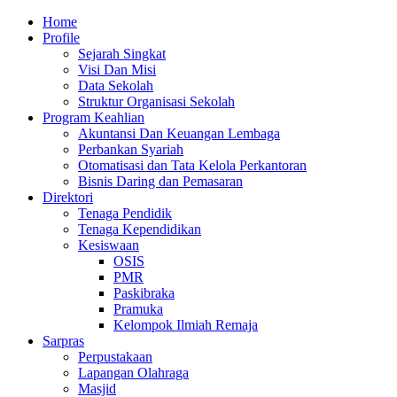
Skip
Primary
Home
to
Menu
Profile
content
Sejarah Singkat
Visi Dan Misi
Data Sekolah
Struktur Organisasi Sekolah
Program Keahlian
Akuntansi Dan Keuangan Lembaga
Perbankan Syariah
Otomatisasi dan Tata Kelola Perkantoran
Bisnis Daring dan Pemasaran
Direktori
Tenaga Pendidik
Tenaga Kependidikan
Kesiswaan
OSIS
PMR
Paskibraka
Pramuka
Kelompok Ilmiah Remaja
Sarpras
Perpustakaan
Lapangan Olahraga
Masjid