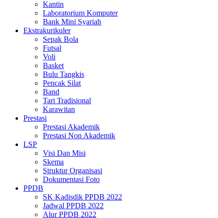
Kantin
Laboratorium Komputer
Bank Mini Syariah
Ekstrakurikuler
Sepak Bola
Futsal
Voli
Basket
Bulu Tangkis
Pencak Silat
Band
Tari Tradisional
Karawitan
Prestasi
Prestasi Akademik
Prestasi Non Akademik
LSP
Visi Dan Misi
Skema
Struktur Organisasi
Dokumentasi Foto
PPDB
SK Kadisdik PPDB 2022
Jadwal PPDB 2022
Alur PPDB 2022