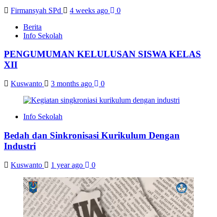
Firmansyah SPd
4 weeks ago
0
Berita
Info Sekolah
PENGUMUMAN KELULUSAN SISWA KELAS
XII
Kuswanto
3 months ago
0
Info Sekolah
Bedah dan Sinkronisasi Kurikulum Dengan
Industri
Kuswanto
1 year ago
0