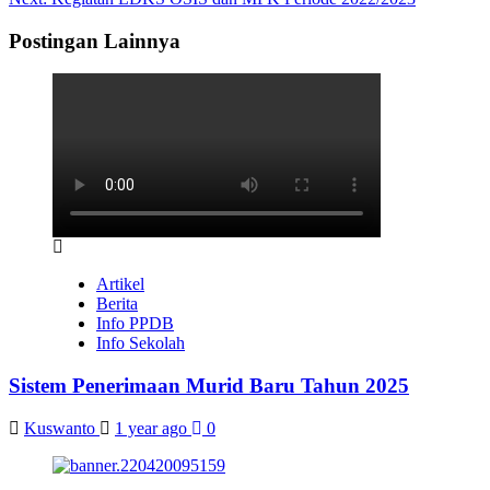
navigation
Postingan Lainnya
Artikel
Berita
Info PPDB
Info Sekolah
Sistem Penerimaan Murid Baru Tahun 2025
Kuswanto
1 year ago
0