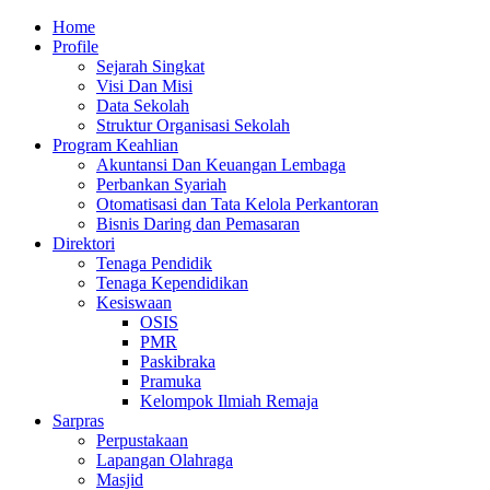
Skip
Primary
Home
to
Menu
Profile
content
Sejarah Singkat
Visi Dan Misi
Data Sekolah
Struktur Organisasi Sekolah
Program Keahlian
Akuntansi Dan Keuangan Lembaga
Perbankan Syariah
Otomatisasi dan Tata Kelola Perkantoran
Bisnis Daring dan Pemasaran
Direktori
Tenaga Pendidik
Tenaga Kependidikan
Kesiswaan
OSIS
PMR
Paskibraka
Pramuka
Kelompok Ilmiah Remaja
Sarpras
Perpustakaan
Lapangan Olahraga
Masjid