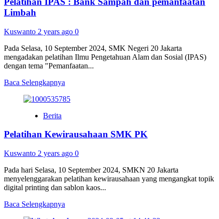
Pelatihan IPAS : Bank Sampah dan pemanfaatan
Limbah
Kuswanto
2 years ago
0
Pada Selasa, 10 September 2024, SMK Negeri 20 Jakarta
mengadakan pelatihan Ilmu Pengetahuan Alam dan Sosial (IPAS)
dengan tema "Pemanfaatan...
Read
Baca Selengkapnya
more
about
Pelatihan
Berita
IPAS
:
Pelatihan Kewirausahaan SMK PK
Bank
Sampah
dan
Kuswanto
2 years ago
0
pemanfaatan
Limbah
Pada hari Selasa, 10 September 2024, SMKN 20 Jakarta
menyelenggarakan pelatihan kewirausahaan yang mengangkat topik
digital printing dan sablon kaos...
Read
Baca Selengkapnya
more