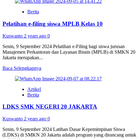
about
Pelatihan
Berita
Kewirausahaan
SMK
Pelatihan e-filing siswa MPLB Kelas 10
PK
Kuswanto
2 years ago
0
Senin, 9 September 2024 Pelatihan e-Filing bagi siswa jurusan
Manajemen Perkantoran dan Layanan Bisnis (MPLB) di SMKN 20
Jakarta merupakan...
Read
Baca Selengkapnya
more
about
Pelatihan
Artikel
e-
Berita
filing
siswa
LDKS SMK NEGERI 20 JAKARTA
MPLB
Kelas
10
Kuswanto
2 years ago
0
Senin, 9 September 2024 Latihan Dasar Kepemimpinan Siswa
(LDKS) di SMKN 20 Jakarta adalah program yang dirancang untuk