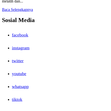
melatih dan...
Read
Baca Selengkapnya
more
about
Sosial Media
LDKS
SMK
NEGERI
facebook
20
JAKARTA
instagram
twitter
youtube
whatsapp
tiktok