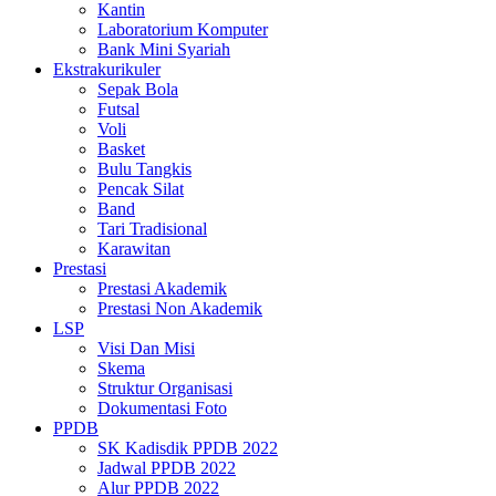
Kantin
Laboratorium Komputer
Bank Mini Syariah
Ekstrakurikuler
Sepak Bola
Futsal
Voli
Basket
Bulu Tangkis
Pencak Silat
Band
Tari Tradisional
Karawitan
Prestasi
Prestasi Akademik
Prestasi Non Akademik
LSP
Visi Dan Misi
Skema
Struktur Organisasi
Dokumentasi Foto
PPDB
SK Kadisdik PPDB 2022
Jadwal PPDB 2022
Alur PPDB 2022