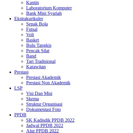
Kantin
Laboratorium Komputer
Bank Mini Syariah
Ekstrakurikuler
Sepak Bola
Futsal
Voli
Basket
Bulu Tangkis
Pencak Silat
Band
Tari Tradisional
Karawitan
Prestasi
Prestasi Akademik
Prestasi Non Akademik
LSP
Visi Dan Misi
Skema
Struktur Organisasi
Dokumentasi Foto
PPDB
SK Kadisdik PPDB 2022
Jadwal PPDB 2022
Alur PPDB 2022