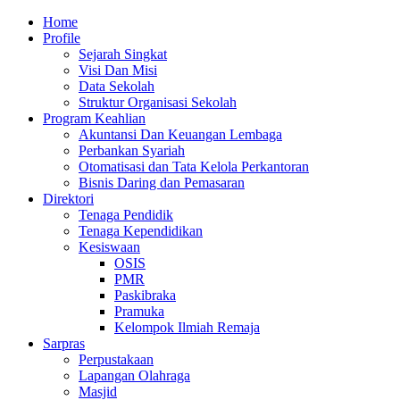
Skip
Primary
Home
to
Menu
Profile
content
Sejarah Singkat
Visi Dan Misi
Data Sekolah
Struktur Organisasi Sekolah
Program Keahlian
Akuntansi Dan Keuangan Lembaga
Perbankan Syariah
Otomatisasi dan Tata Kelola Perkantoran
Bisnis Daring dan Pemasaran
Direktori
Tenaga Pendidik
Tenaga Kependidikan
Kesiswaan
OSIS
PMR
Paskibraka
Pramuka
Kelompok Ilmiah Remaja
Sarpras
Perpustakaan
Lapangan Olahraga
Masjid