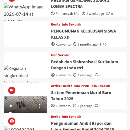
PRESTASI GEMILANG: JUARA 1
LOMBA SPECTRA
Firmansyah SPd
4 weeks ago
0
Berita
Info Sekolah
PENGUMUMAN KELULUSAN SISWA
KELAS XII
Kuswanto
3 months ago
0
Info Sekolah
Bedah dan Sinkronisasi Kurikulum
Dengan Industri
Kuswanto
1 year ago
0
Artikel
Berita
Info PPDB
Info Sekolah
Sistem Penerimaan Murid Baru
Tahun 2025
Kuswanto
1 year ago
0
Berita
Info Sekolah
Pengumuman Ambil Rapor dan
Libur Semester Ganjil 2024/2025