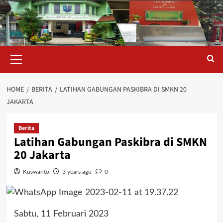
Skip
to
content
Primary
Menu
HOME
BERITA
LATIHAN GABUNGAN PASKIBRA DI SMKN 20
JAKARTA
Berita
Latihan Gabungan Paskibra di SMKN
20 Jakarta
Kuswanto
3 years ago
0
Sabtu, 11 Februari 2023