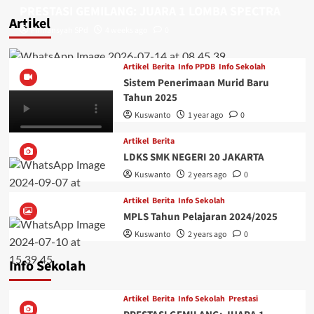
PRESTASI GEMILANG: JUARA 1 LOMBA SPECTRA
Artikel
Firmansyah SPd
4 weeks ago
0
Artikel
Berita
Info PPDB
Info Sekolah
Sistem Penerimaan Murid Baru
Tahun 2025
Kuswanto
1 year ago
0
Artikel
Berita
LDKS SMK NEGERI 20 JAKARTA
Kuswanto
2 years ago
0
Artikel
Berita
Info Sekolah
MPLS Tahun Pelajaran 2024/2025
Kuswanto
2 years ago
0
Info Sekolah
Artikel
Berita
Info Sekolah
Prestasi