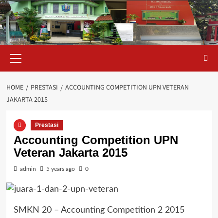
Skip
to
content
Primary
Menu
HOME
PRESTASI
ACCOUNTING COMPETITION UPN VETERAN
JAKARTA 2015
Prestasi
Accounting Competition UPN
Veteran Jakarta 2015
admin
5 years ago
0
SMKN 20 – Accounting Competition 2 2015