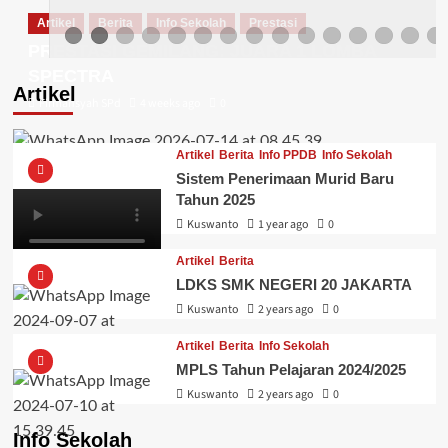
Artikel
Berita
Info Sekolah
Prestasi
PRESTASI GEMILANG: JUARA 1 LOMBA
SPECTRA
Artikel
Firmansyah SPd
4 weeks ago
0
Artikel
Berita
Info PPDB
Info Sekolah
Sistem Penerimaan Murid Baru
Tahun 2025
Kuswanto
1 year ago
0
Artikel
Berita
LDKS SMK NEGERI 20 JAKARTA
Kuswanto
2 years ago
0
Artikel
Berita
Info Sekolah
MPLS Tahun Pelajaran 2024/2025
Kuswanto
2 years ago
0
Info Sekolah