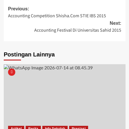
Post
Previous:
Accounting Competition Shisha.Com STIE IBS 2015
navigation
Next:
Accounting Festival Di Universitas Sahid 2015
Postingan Lainnya
Artikel
Berita
Info Sekolah
Prestasi