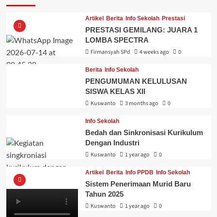
Artikel
Berita
Info Sekolah
Prestasi
PRESTASI GEMILANG: JUARA 1
LOMBA SPECTRA
Firmansyah SPd
4 weeks ago
0
Berita
Info Sekolah
PENGUMUMAN KELULUSAN
SISWA KELAS XII
Kuswanto
3 months ago
0
Info Sekolah
Bedah dan Sinkronisasi Kurikulum
Dengan Industri
Kuswanto
1 year ago
0
Artikel
Berita
Info PPDB
Info Sekolah
Sistem Penerimaan Murid Baru
Tahun 2025
Kuswanto
1 year ago
0