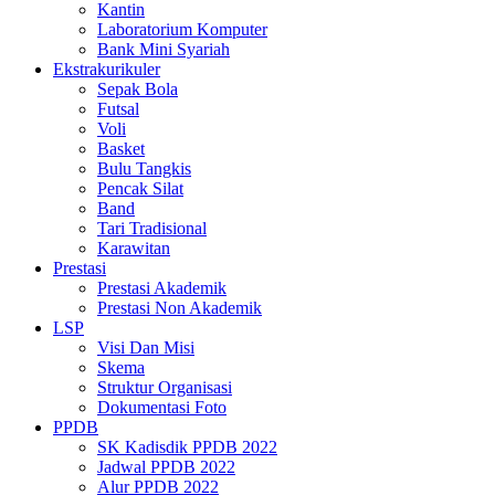
Kantin
Laboratorium Komputer
Bank Mini Syariah
Ekstrakurikuler
Sepak Bola
Futsal
Voli
Basket
Bulu Tangkis
Pencak Silat
Band
Tari Tradisional
Karawitan
Prestasi
Prestasi Akademik
Prestasi Non Akademik
LSP
Visi Dan Misi
Skema
Struktur Organisasi
Dokumentasi Foto
PPDB
SK Kadisdik PPDB 2022
Jadwal PPDB 2022
Alur PPDB 2022