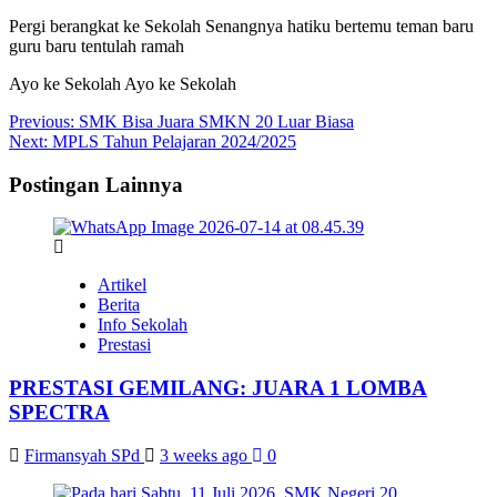
Pergi berangkat ke Sekolah Senangnya hatiku bertemu teman baru
guru baru tentulah ramah
Ayo ke Sekolah Ayo ke Sekolah
Post
Previous:
SMK Bisa Juara SMKN 20 Luar Biasa
Next:
MPLS Tahun Pelajaran 2024/2025
navigation
Postingan Lainnya
Artikel
Berita
Info Sekolah
Prestasi
PRESTASI GEMILANG: JUARA 1 LOMBA
SPECTRA
Firmansyah SPd
3 weeks ago
0