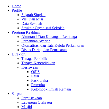
Skip
Primary
Home
to
Menu
Profile
content
Sejarah Singkat
Visi Dan Misi
Data Sekolah
Struktur Organisasi Sekolah
Program Keahlian
Akuntansi Dan Keuangan Lembaga
Perbankan Syariah
Otomatisasi dan Tata Kelola Perkantoran
Bisnis Daring dan Pemasaran
Direktori
Tenaga Pendidik
Tenaga Kependidikan
Kesiswaan
OSIS
PMR
Paskibraka
Pramuka
Kelompok Ilmiah Remaja
Sarpras
Perpustakaan
Lapangan Olahraga
Masjid