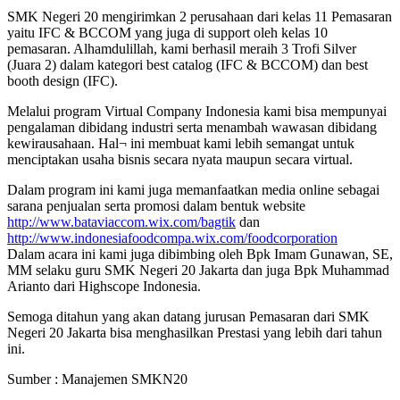
SMK Negeri 20 mengirimkan 2 perusahaan dari kelas 11 Pemasaran
yaitu IFC & BCCOM yang juga di support oleh kelas 10
pemasaran. Alhamdulillah, kami berhasil meraih 3 Trofi Silver
(Juara 2) dalam kategori best catalog (IFC & BCCOM) dan best
booth design (IFC).
Melalui program Virtual Company Indonesia kami bisa mempunyai
pengalaman dibidang industri serta menambah wawasan dibidang
kewirausahaan. Hal¬ ini membuat kami lebih semangat untuk
menciptakan usaha bisnis secara nyata maupun secara virtual.
Dalam program ini kami juga memanfaatkan media online sebagai
sarana penjualan serta promosi dalam bentuk website
http://www.bataviaccom.wix.com/bagtik
dan
http://www.indonesiafoodcompa.wix.com/foodcorporation
Dalam acara ini kami juga dibimbing oleh Bpk Imam Gunawan, SE,
MM selaku guru SMK Negeri 20 Jakarta dan juga Bpk Muhammad
Arianto dari Highscope Indonesia.
Semoga ditahun yang akan datang jurusan Pemasaran dari SMK
Negeri 20 Jakarta bisa menghasilkan Prestasi yang lebih dari tahun
ini.
Sumber : Manajemen SMKN20