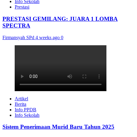
Info Sekolah
Prestasi
PRESTASI GEMILANG: JUARA 1 LOMBA
SPECTRA
Firmansyah SPd
4 weeks ago
0
Artikel
Berita
Info PPDB
Info Sekolah
Sistem Penerimaan Murid Baru Tahun 2025