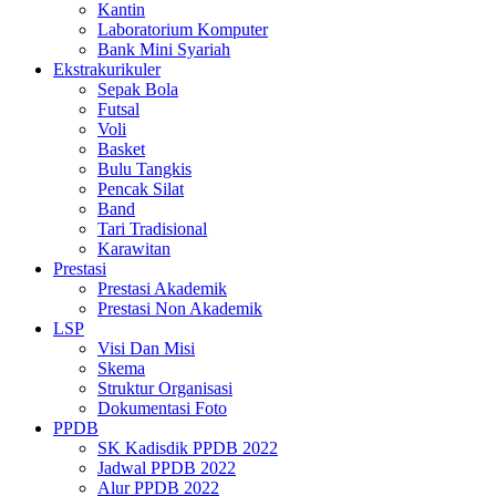
Kantin
Laboratorium Komputer
Bank Mini Syariah
Ekstrakurikuler
Sepak Bola
Futsal
Voli
Basket
Bulu Tangkis
Pencak Silat
Band
Tari Tradisional
Karawitan
Prestasi
Prestasi Akademik
Prestasi Non Akademik
LSP
Visi Dan Misi
Skema
Struktur Organisasi
Dokumentasi Foto
PPDB
SK Kadisdik PPDB 2022
Jadwal PPDB 2022
Alur PPDB 2022