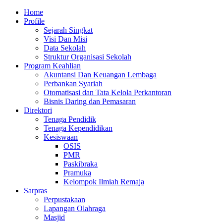
Skip
Primary
Home
to
Menu
Profile
content
Sejarah Singkat
Visi Dan Misi
Data Sekolah
Struktur Organisasi Sekolah
Program Keahlian
Akuntansi Dan Keuangan Lembaga
Perbankan Syariah
Otomatisasi dan Tata Kelola Perkantoran
Bisnis Daring dan Pemasaran
Direktori
Tenaga Pendidik
Tenaga Kependidikan
Kesiswaan
OSIS
PMR
Paskibraka
Pramuka
Kelompok Ilmiah Remaja
Sarpras
Perpustakaan
Lapangan Olahraga
Masjid