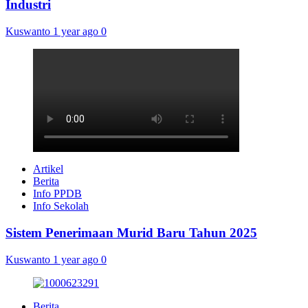
Industri
Kuswanto
1 year ago
0
Artikel
Berita
Info PPDB
Info Sekolah
Sistem Penerimaan Murid Baru Tahun 2025
Kuswanto
1 year ago
0
Berita