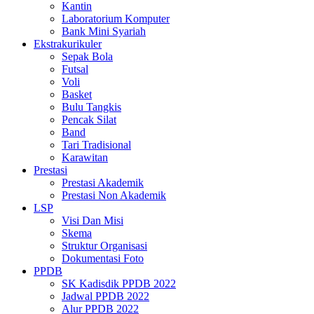
Kantin
Laboratorium Komputer
Bank Mini Syariah
Ekstrakurikuler
Sepak Bola
Futsal
Voli
Basket
Bulu Tangkis
Pencak Silat
Band
Tari Tradisional
Karawitan
Prestasi
Prestasi Akademik
Prestasi Non Akademik
LSP
Visi Dan Misi
Skema
Struktur Organisasi
Dokumentasi Foto
PPDB
SK Kadisdik PPDB 2022
Jadwal PPDB 2022
Alur PPDB 2022