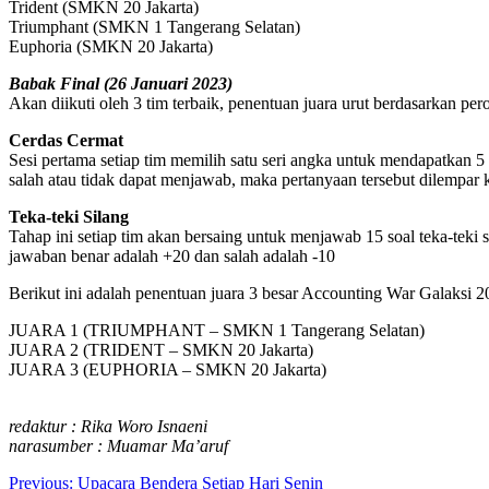
Trident (SMKN 20 Jakarta)
Triumphant (SMKN 1 Tangerang Selatan)
Euphoria (SMKN 20 Jakarta)
Babak Final (26 Januari 2023)
Akan diikuti oleh 3 tim terbaik, penentuan juara urut berdasarkan pe
Cerdas Cermat
Sesi pertama setiap tim memilih satu seri angka untuk mendapatkan 5
salah atau tidak dapat menjawab, maka pertanyaan tersebut dilempar k
Teka-teki Silang
Tahap ini setiap tim akan bersaing untuk menjawab 15 soal teka-teki
jawaban benar adalah +20 dan salah adalah -10
Berikut ini adalah penentuan juara 3 besar Accounting War Galaksi 2
JUARA 1 (TRIUMPHANT – SMKN 1 Tangerang Selatan)
JUARA 2 (TRIDENT – SMKN 20 Jakarta)
JUARA 3 (EUPHORIA – SMKN 20 Jakarta)
redaktur : Rika Woro Isnaeni
narasumber : Muamar Ma’aruf
Post
Previous:
Upacara Bendera Setiap Hari Senin