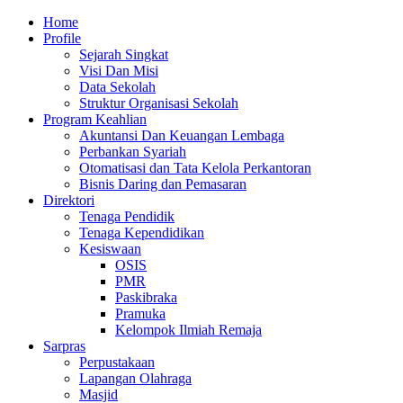
Skip
Primary
Home
to
Menu
Profile
content
Sejarah Singkat
Visi Dan Misi
Data Sekolah
Struktur Organisasi Sekolah
Program Keahlian
Akuntansi Dan Keuangan Lembaga
Perbankan Syariah
Otomatisasi dan Tata Kelola Perkantoran
Bisnis Daring dan Pemasaran
Direktori
Tenaga Pendidik
Tenaga Kependidikan
Kesiswaan
OSIS
PMR
Paskibraka
Pramuka
Kelompok Ilmiah Remaja
Sarpras
Perpustakaan
Lapangan Olahraga
Masjid