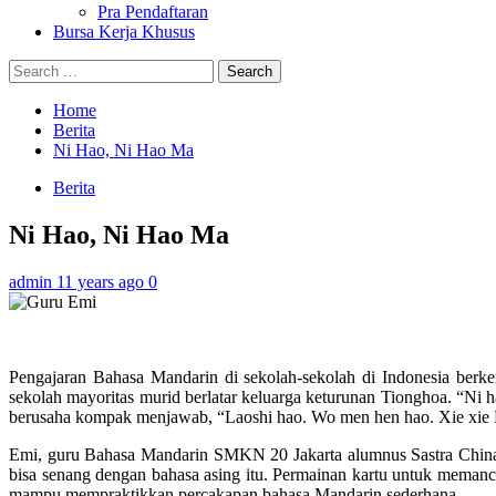
Pra Pendaftaran
Bursa Kerja Khusus
Search
for:
Home
Berita
Ni Hao, Ni Hao Ma
Berita
Ni Hao, Ni Hao Ma
admin
11 years ago
0
Pengajaran Bahasa Mandarin di sekolah-sekolah di Indonesia berk
sekolah mayoritas murid berlatar keluarga keturunan Tionghoa. “Ni
berusaha kompak menjawab, “Laoshi hao. Wo men hen hao. Xie xie 
Emi, guru Bahasa Mandarin SMKN 20 Jakarta alumnus Sastra China 
bisa senang dengan bahasa asing itu. Permainan kartu untuk memanci
mampu mempraktikkan percakapan bahasa Mandarin sederhana.