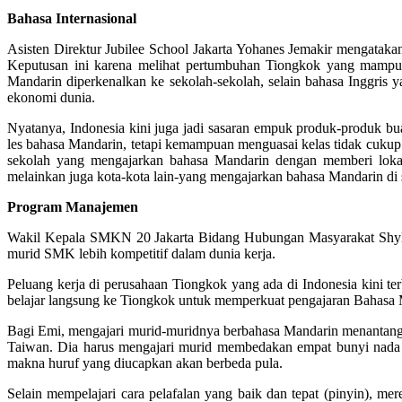
Bahasa Internasional
Asisten Direktur Jubilee School Jakarta Yohanes Jemakir mengatakan
Keputusan ini karena melihat pertumbuhan Tiongkok yang mampu
Mandarin diperkenalkan ke sekolah-sekolah, selain bahasa Inggris 
ekonomi dunia.
Nyatanya, Indonesia kini juga jadi sasaran empuk produk-produk b
les bahasa Mandarin, tetapi kemampuan menguasai kelas tidak cukup
sekolah yang mengajarkan bahasa Mandarin dengan memberi lokak
melainkan juga kota-kota lain-yang mengajarkan bahasa Mandarin di 
Program Manajemen
Wakil Kepala SMKN 20 Jakarta Bidang Hubungan Masyarakat Shyl
murid SMK lebih kompetitif dalam dunia kerja.
Peluang kerja di perusahaan Tiongkok yang ada di Indonesia kini t
belajar langsung ke Tiongkok untuk memperkuat pengajaran Bahasa Ma
Bagi Emi, mengajari murid-muridnya berbahasa Mandarin menantang s
Taiwan. Dia harus mengajari murid membedakan empat bunyi nada 
makna huruf yang diucapkan akan berbeda pula.
Selain mempelajari cara pelafalan yang baik dan tepat (pinyin), m