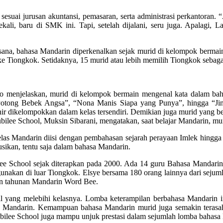
 sesuai jurusan akuntansi, pemasaran, serta administrasi perkantora
ali, baru di SMK ini. Tapi, setelah dijalani, seru juga. Apalagi, La
Di sana, bahasa Mandarin diperkenalkan sejak murid di kelompok berm
e Tiongkok. Setidaknya, 15 murid atau lebih memilih Tiongkok sebagai
Ho menjelaskan, murid di kelompok bermain mengenal kata dalam bah
“Potong Bebek Angsa”, “Nona Manis Siapa yang Punya”, hingga “Jin
 dikelompokkan dalam kelas tersendiri. Demikian juga murid yang belu
lee School, Muksin Sibarani, mengatakan, saat belajar Mandarin, mu
las Mandarin diisi dengan pembahasan sejarah perayaan Imlek hingga pe
ikan, tentu saja dalam bahasa Mandarin.
ee School sejak diterapkan pada 2000. Ada 14 guru Bahasa Mandarin 
nakan di luar Tiongkok. Elsye bersama 180 orang lainnya dari sejum
tan tahunan Mandarin Word Bee.
oal yang melebihi kelasnya. Lomba keterampilan berbahasa Mandarin 
a Mandarin. Kemampuan bahasa Mandarin murid juga semakin terasah
Jubilee School juga mampu unjuk prestasi dalam sejumlah lomba bahasa M