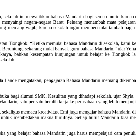
, sekolah ini mewajibkan bahasa Mandarin bagi semua murid karena men
 menyaingi negara-negara Barat. Peluang menambah mata pelajaran
yang memang wajib, karena sekolah ingin memberi nilai tambah bagi 
uatan Tiongkok. “Ketika memulai bahasa Mandarin di sekolah, kami ke
. Beruntung, sekarang mulai banyak guru bahasa Mandarin,” ujar Yoh
arya, bahkan kesempatan kunjungan untuk belajar ke Tiongkok lang
sekolah.
a Lande mengatakan, pengajaran Bahasa Mandarin memang dikemban
erbuka bagi alumni SMK. Kesulitan yang dihadapi sekolah, ujar Shyl
ndarin, satu per satu beralih kerja ke perusahaan yang lebih menjanj
ekaligus memacu kreativitas. Emi juga mengajar bahasa Mandarin di 
untuk membedakan makna hurufnya. Setiap huruf Mandarin bisa mem
ereka yang belajar bahasa Mandarin juga harus mempelajari cara penul