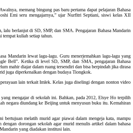
n. “Awalnya, memang bingung pas baru pertama dapat pelajaran Bahasa
oshi Emi seru mengajarnya,” ujar Nurfitri Septiani, siswi kelas XII
ain, lalu berlanjut di SD, SMP, dan SMA. Pengajaran Bahasa Mandarin
 tempat kuliah setiap tahun.
asa Mandarin lewat lagu-lagu. Guru menerjemahkan lagu-lagu yang
gle Bell”. Ketika di level SD, SMP, dan SMA, pengajaran Bahasa
m mahir diajar dalam ruang tersendiri dan bisa berpindah jika dirasa
rid juga diperkenalkan dengan budaya Tiongkok.
rayaan lain terkait Imlek. Kelas juga diselingi dengan nonton video
yang mengajar di sekolah ini. Bahkan, pada 2012, Elsye Ho terpilih
lah negara diundang ke Beijing untuk menyusun buku itu. Kemahiran
ini bertujuan melatih murid agar piawai dalam mengeja kata, mampu
 dengan dorongan sekolah agar murid menulis artikel dalam bahasa
andarin yang diadakan institusi lain.