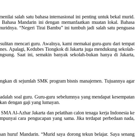
ilai salah satu bahasa internasional ini penting untuk bekal murid.
 Bahasa Mandarin ini dengan memanfaatkan muatan lokal. Bahasa
muridnya. “Negeri Tirai Bambu” ini tumbuh jadi salah satu penguasa
sulitan mencari guru. Awalnya, kami memakai guru-guru dari tempat
anes. Apalagi, Kedubes Tiongkok di Jakarta juga mendukung sekolah-
sung. Saat ini, semakin banyak sekolah-bukan hanya di Jakarta,
gkan di sejumlah SMK program bisnis manajemen. Tujuannya agar
a, adalah soal guru. Guru-guru sebelumnya yang mendapat kesempatan
ikan dengan gaji yang lumayan.
SMA Al-Azhar Jakarta dan pelatihan calon tenaga kerja Indonesia ke
punyai cara pengucapan yang sama. Jika terdapat perbedaan nada,
isan huruf Mandarin. “Murid saya dorong tekun belajar. Saya senang