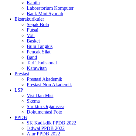
Kantin
Laboratorium Komputer
Bank Mini Syariah
Ekstrakurikuler
Sepak Bola
Futsal
Voli
Basket
Bulu Tangkis
Pencak Silat
Band
Tari Tradisional
Karawitan
Prestasi
Prestasi Akademik
Prestasi Non Akademik
LSP
Visi Dan Misi
Skema
Struktur Organisasi
Dokumentasi Foto
PPDB
SK Kadisdik PPDB 2022
Jadwal PPDB 2022
Alur PPDB 2022