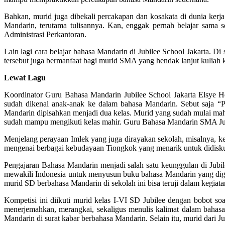
Bahkan, murid juga dibekali percakapan dan kosakata di dunia kerja
Mandarin, terutama tulisannya. Kan, enggak pernah belajar sama sek
Administrasi Perkantoran.
Lain lagi cara belajar bahasa Mandarin di Jubilee School Jakarta. 
tersebut juga bermanfaat bagi murid SMA yang hendak lanjut kuliah k
Lewat Lagu
Koordinator Guru Bahasa Mandarin Jubilee School Jakarta Elsye 
sudah dikenal anak-anak ke dalam bahasa Mandarin. Sebut saja 
Mandarin dipisahkan menjadi dua kelas. Murid yang sudah mulai mahir
sudah mampu mengikuti kelas mahir. Guru Bahasa Mandarin SMA Jubi
Menjelang perayaan Imlek yang juga dirayakan sekolah, misalnya, ke
mengenai berbagai kebudayaan Tiongkok yang menarik untuk didiskus
Pengajaran Bahasa Mandarin menjadi salah satu keunggulan di Jubil
mewakili Indonesia untuk menyusun buku bahasa Mandarin yang digu
murid SD berbahasa Mandarin di sekolah ini bisa teruji dalam kegia
Kompetisi ini diikuti murid kelas I-VI SD Jubilee dengan bobot s
menerjemahkan, merangkai, sekaligus menulis kalimat dalam bahas
Mandarin di surat kabar berbahasa Mandarin. Selain itu, murid dari 