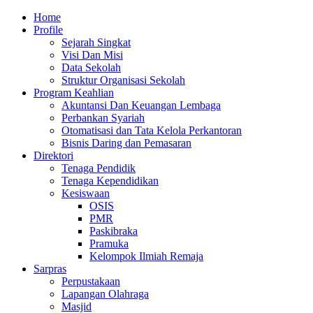
Skip
Primary
Home
to
Menu
Profile
content
Sejarah Singkat
Visi Dan Misi
Data Sekolah
Struktur Organisasi Sekolah
Program Keahlian
Akuntansi Dan Keuangan Lembaga
Perbankan Syariah
Otomatisasi dan Tata Kelola Perkantoran
Bisnis Daring dan Pemasaran
Direktori
Tenaga Pendidik
Tenaga Kependidikan
Kesiswaan
OSIS
PMR
Paskibraka
Pramuka
Kelompok Ilmiah Remaja
Sarpras
Perpustakaan
Lapangan Olahraga
Masjid