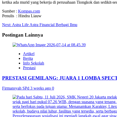
ketika ada murid yang bekerja di perusahaan Tiongkok dan sedikit-se
Sumber :
Kompas.com
Penulis : Hindra Liauw
Post
Next:
Astra Life Astra Financial Berbagi Ilmu
navigation
Postingan Lainnya
Artikel
Berita
Info Sekolah
Prestasi
PRESTASI GEMILANG: JUARA 1 LOMBA SPEC
Firmansyah SPd
3 weeks ago
0