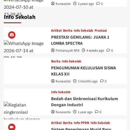
Kuswanto
2 years ago
0
Info Sekolah
Artikel
Berita
Info Sekolah
Prestasi
PRESTASI GEMILANG: JUARA 1
LOMBA SPECTRA
Firmansyah SPd
4 weeks ago
0
Berita
Info Sekolah
PENGUMUMAN KELULUSAN SISWA
KELAS XII
Kuswanto
3 months ago
0
Info Sekolah
Bedah dan Sinkronisasi Kurikulum
Dengan Industri
Kuswanto
1 year ago
0
Artikel
Berita
Info PPDB
Info Sekolah
Sistem Penerimaan Murid Baru