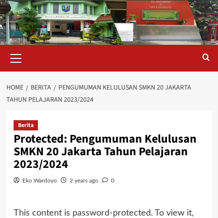
Skip
to
content
Primary
Menu
HOME
BERITA
PENGUMUMAN KELULUSAN SMKN 20 JAKARTA
TAHUN PELAJARAN 2023/2024
Berita
Protected: Pengumuman Kelulusan
SMKN 20 Jakarta Tahun Pelajaran
2023/2024
Eko Wardoyo
2 years ago
0
This content is password-protected. To view it,