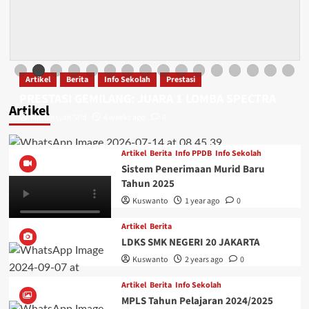
Artikel
Berita
Info Sekolah
Prestasi
PRESTASI GEMILANG: JUARA 1 LOMBA SPECTRA
Artikel
Firmansyah SPd
4 weeks ago
0
Artikel
Berita
Info PPDB
Info Sekolah
Sistem Penerimaan Murid Baru
Tahun 2025
Kuswanto
1 year ago
0
Artikel
Berita
LDKS SMK NEGERI 20 JAKARTA
Kuswanto
2 years ago
0
Artikel
Berita
Info Sekolah
MPLS Tahun Pelajaran 2024/2025