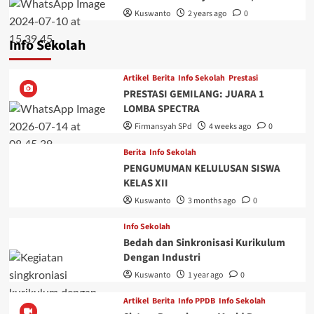
Kuswanto
2 years ago
0
Info Sekolah
Artikel
Berita
Info Sekolah
Prestasi
PRESTASI GEMILANG: JUARA 1
LOMBA SPECTRA
Firmansyah SPd
4 weeks ago
0
Berita
Info Sekolah
PENGUMUMAN KELULUSAN SISWA
KELAS XII
Kuswanto
3 months ago
0
Info Sekolah
Bedah dan Sinkronisasi Kurikulum
Dengan Industri
Kuswanto
1 year ago
0
Artikel
Berita
Info PPDB
Info Sekolah