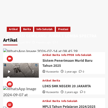
Artikel
Berita
Info Sekolah
Prestasi
PRESTASI GEMILANG: JUARA 1 LOMBA SPECTRA
Artikel
Firmansyah SPd
4 weeks ago
0
Artikel
Berita
Info PPDB
Info Sekolah
Sistem Penerimaan Murid Baru
Tahun 2025
Kuswanto
1 year ago
0
Artikel
Berita
LDKS SMK NEGERI 20 JAKARTA
Kuswanto
2 years ago
0
Artikel
Berita
Info Sekolah
MPLS Tahun Pelajaran 2024/2025