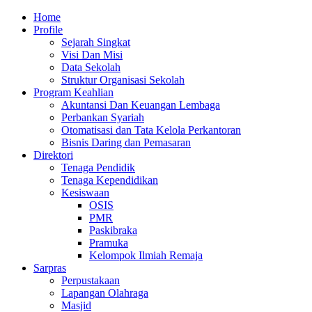
Skip
Primary
Home
to
Menu
Profile
content
Sejarah Singkat
Visi Dan Misi
Data Sekolah
Struktur Organisasi Sekolah
Program Keahlian
Akuntansi Dan Keuangan Lembaga
Perbankan Syariah
Otomatisasi dan Tata Kelola Perkantoran
Bisnis Daring dan Pemasaran
Direktori
Tenaga Pendidik
Tenaga Kependidikan
Kesiswaan
OSIS
PMR
Paskibraka
Pramuka
Kelompok Ilmiah Remaja
Sarpras
Perpustakaan
Lapangan Olahraga
Masjid