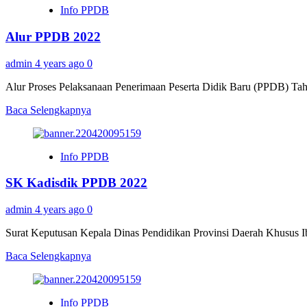
Info PPDB
PPDB
2022
Alur PPDB 2022
admin
4 years ago
0
Alur Proses Pelaksanaan Penerimaan Peserta Didik Baru (PPDB) Tah
Read
Baca Selengkapnya
more
about
Alur
Info PPDB
PPDB
2022
SK Kadisdik PPDB 2022
admin
4 years ago
0
Surat Keputusan Kepala Dinas Pendidikan Provinsi Daerah Khusus I
Read
Baca Selengkapnya
more
about
SK
Info PPDB
Kadisdik