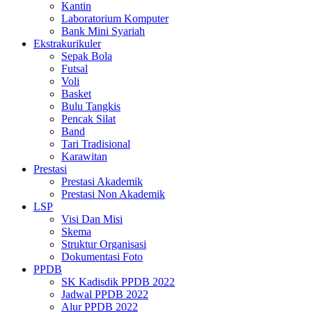
Kantin
Laboratorium Komputer
Bank Mini Syariah
Ekstrakurikuler
Sepak Bola
Futsal
Voli
Basket
Bulu Tangkis
Pencak Silat
Band
Tari Tradisional
Karawitan
Prestasi
Prestasi Akademik
Prestasi Non Akademik
LSP
Visi Dan Misi
Skema
Struktur Organisasi
Dokumentasi Foto
PPDB
SK Kadisdik PPDB 2022
Jadwal PPDB 2022
Alur PPDB 2022