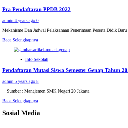
PPDB
Pra Pendaftaran PPDB 2022
2022
admin
4 years ago
0
Mekanisme Dan Jadwal Pelaksanaan Penerimaan Peserta Didik Baru
Read
Baca Selengkapnya
more
about
Pra
Info Sekolah
Pendaftaran
PPDB
Pendaftaran Mutasi Siswa Semester Genap Tahun 20
2022
admin
5 years ago
8
Sumber : Manajemen SMK Negeri 20 Jakarta
Read
Baca Selengkapnya
more
about
Sosial Media
Pendaftaran
Mutasi
Siswa