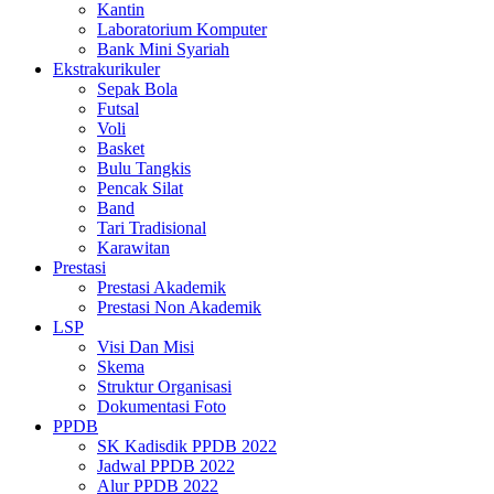
Kantin
Laboratorium Komputer
Bank Mini Syariah
Ekstrakurikuler
Sepak Bola
Futsal
Voli
Basket
Bulu Tangkis
Pencak Silat
Band
Tari Tradisional
Karawitan
Prestasi
Prestasi Akademik
Prestasi Non Akademik
LSP
Visi Dan Misi
Skema
Struktur Organisasi
Dokumentasi Foto
PPDB
SK Kadisdik PPDB 2022
Jadwal PPDB 2022
Alur PPDB 2022