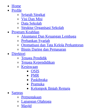
Skip
Primary
Home
to
Menu
Profile
content
Sejarah Singkat
Visi Dan Misi
Data Sekolah
Struktur Organisasi Sekolah
Program Keahlian
Akuntansi Dan Keuangan Lembaga
Perbankan Syariah
Otomatisasi dan Tata Kelola Perkantoran
Bisnis Daring dan Pemasaran
Direktori
Tenaga Pendidik
Tenaga Kependidikan
Kesiswaan
OSIS
PMR
Paskibraka
Pramuka
Kelompok Ilmiah Remaja
Sarpras
Perpustakaan
Lapangan Olahraga
Masjid