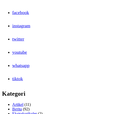
Wireless
Access
facebook
Point
Dengan
Wireless
instagram
Router
twitter
youtube
whatsapp
tiktok
Kategori
Artikel
(11)
Berita
(92)
Ekstrakurikuler
(2)