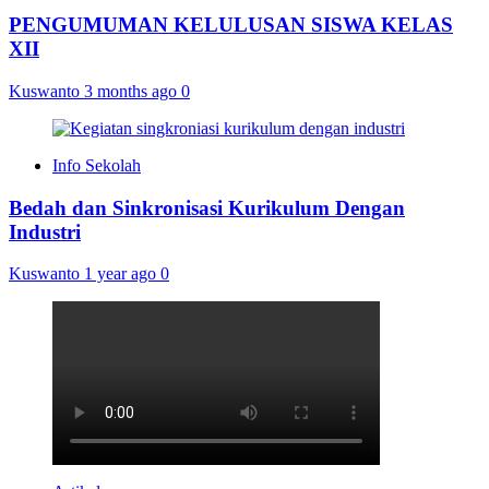
PENGUMUMAN KELULUSAN SISWA KELAS
XII
Kuswanto
3 months ago
0
Info Sekolah
Bedah dan Sinkronisasi Kurikulum Dengan
Industri
Kuswanto
1 year ago
0