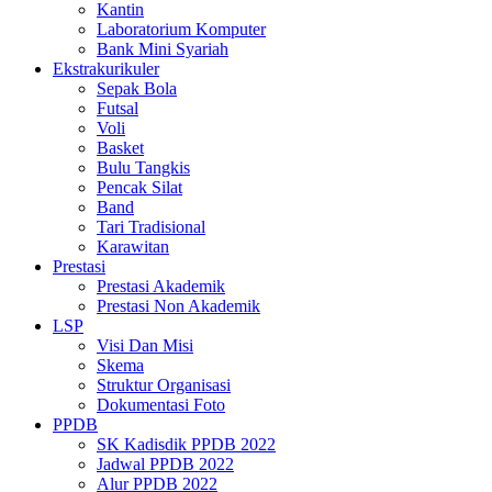
Kantin
Laboratorium Komputer
Bank Mini Syariah
Ekstrakurikuler
Sepak Bola
Futsal
Voli
Basket
Bulu Tangkis
Pencak Silat
Band
Tari Tradisional
Karawitan
Prestasi
Prestasi Akademik
Prestasi Non Akademik
LSP
Visi Dan Misi
Skema
Struktur Organisasi
Dokumentasi Foto
PPDB
SK Kadisdik PPDB 2022
Jadwal PPDB 2022
Alur PPDB 2022