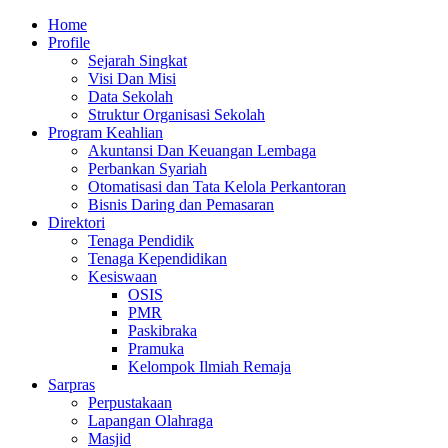
Skip
Primary
Home
to
Menu
Profile
content
Sejarah Singkat
Visi Dan Misi
Data Sekolah
Struktur Organisasi Sekolah
Program Keahlian
Akuntansi Dan Keuangan Lembaga
Perbankan Syariah
Otomatisasi dan Tata Kelola Perkantoran
Bisnis Daring dan Pemasaran
Direktori
Tenaga Pendidik
Tenaga Kependidikan
Kesiswaan
OSIS
PMR
Paskibraka
Pramuka
Kelompok Ilmiah Remaja
Sarpras
Perpustakaan
Lapangan Olahraga
Masjid