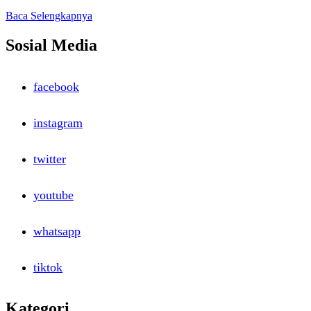
Read
Baca Selengkapnya
more
about
Sosial Media
Short
Course
For
facebook
Islamic
Banking
Muamalat
instagram
Institute
twitter
youtube
whatsapp
tiktok
Kategori