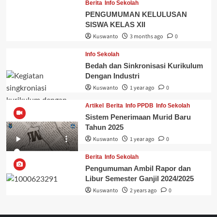
Berita
Info Sekolah
PENGUMUMAN KELULUSAN
SISWA KELAS XII
Kuswanto
3 months ago
0
Info Sekolah
Bedah dan Sinkronisasi Kurikulum
Dengan Industri
Kuswanto
1 year ago
0
Artikel
Berita
Info PPDB
Info Sekolah
Sistem Penerimaan Murid Baru
Tahun 2025
Kuswanto
1 year ago
0
Berita
Info Sekolah
Pengumuman Ambil Rapor dan
Libur Semester Ganjil 2024/2025
Kuswanto
2 years ago
0