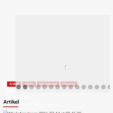
Artikel
Berita
Info Sekolah
Prestasi
PRESTASI GEMILANG: JUARA 1 LOMBA
SPECTRA
Artikel
Firmansyah SPd
4 weeks ago
0