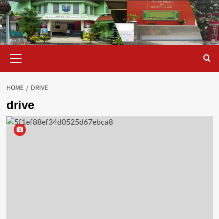
Skip
to
content
Primary
Menu
HOME
DRIVE
drive