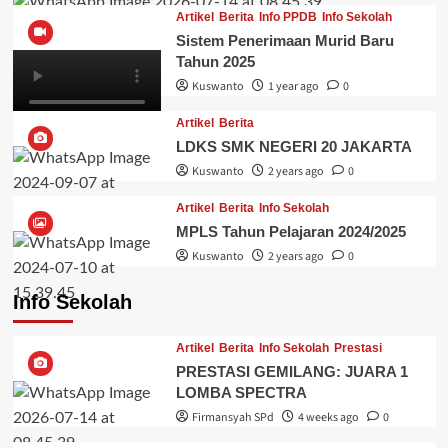
Artikel
Berita
Info PPDB
Info Sekolah
Sistem Penerimaan Murid Baru
Tahun 2025
Kuswanto
1 year ago
0
Artikel
Berita
LDKS SMK NEGERI 20 JAKARTA
Kuswanto
2 years ago
0
Artikel
Berita
Info Sekolah
MPLS Tahun Pelajaran 2024/2025
Kuswanto
2 years ago
0
Info Sekolah
Artikel
Berita
Info Sekolah
Prestasi
PRESTASI GEMILANG: JUARA 1
LOMBA SPECTRA
Firmansyah SPd
4 weeks ago
0