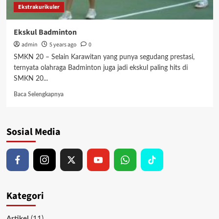
Ekstrakurikuler
Ekskul Badminton
admin
5 years ago
0
SMKN 20 – Selain Karawitan yang punya segudang prestasi,
ternyata olahraga Badminton juga jadi ekskul paling hits di
SMKN 20...
Read
Baca Selengkapnya
more
about
Ekskul
Sosial Media
Badminton
Kategori
(11)
Artikel