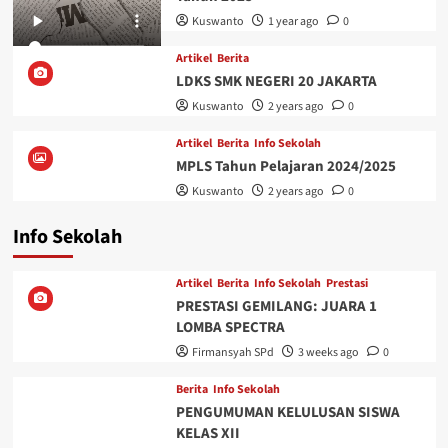
Kuswanto
1 year ago
0
Artikel
Berita
LDKS SMK NEGERI 20 JAKARTA
Kuswanto
2 years ago
0
Artikel
Berita
Info Sekolah
MPLS Tahun Pelajaran 2024/2025
Kuswanto
2 years ago
0
Info Sekolah
Artikel
Berita
Info Sekolah
Prestasi
PRESTASI GEMILANG: JUARA 1
LOMBA SPECTRA
Firmansyah SPd
3 weeks ago
0
Berita
Info Sekolah
PENGUMUMAN KELULUSAN SISWA
KELAS XII