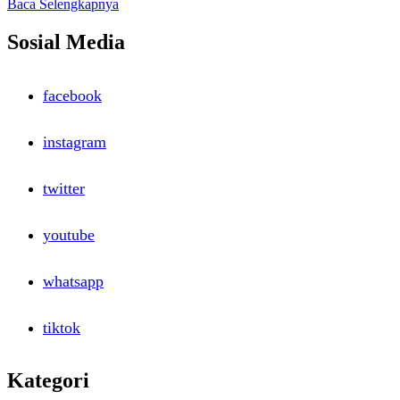
Read
Baca Selengkapnya
more
about
Sosial Media
Penyuluhan
Hukum
Perburuhan
facebook
dan
Hubungan
Industrial
instagram
twitter
youtube
whatsapp
tiktok
Kategori