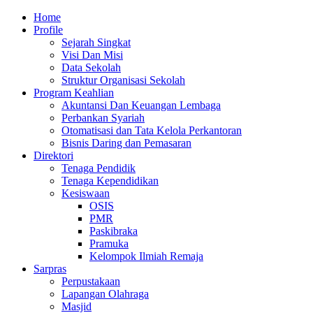
Skip
Primary
Home
to
Menu
Profile
content
Sejarah Singkat
Visi Dan Misi
Data Sekolah
Struktur Organisasi Sekolah
Program Keahlian
Akuntansi Dan Keuangan Lembaga
Perbankan Syariah
Otomatisasi dan Tata Kelola Perkantoran
Bisnis Daring dan Pemasaran
Direktori
Tenaga Pendidik
Tenaga Kependidikan
Kesiswaan
OSIS
PMR
Paskibraka
Pramuka
Kelompok Ilmiah Remaja
Sarpras
Perpustakaan
Lapangan Olahraga
Masjid