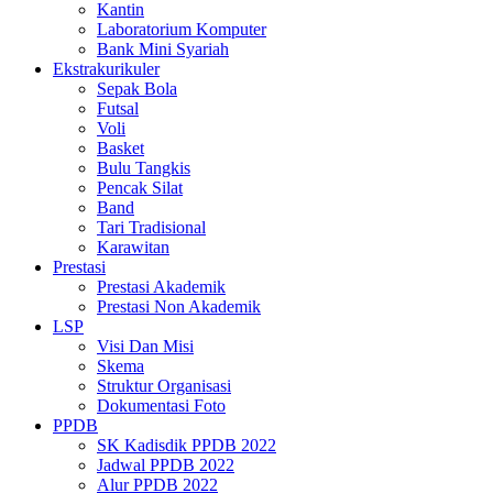
Kantin
Laboratorium Komputer
Bank Mini Syariah
Ekstrakurikuler
Sepak Bola
Futsal
Voli
Basket
Bulu Tangkis
Pencak Silat
Band
Tari Tradisional
Karawitan
Prestasi
Prestasi Akademik
Prestasi Non Akademik
LSP
Visi Dan Misi
Skema
Struktur Organisasi
Dokumentasi Foto
PPDB
SK Kadisdik PPDB 2022
Jadwal PPDB 2022
Alur PPDB 2022