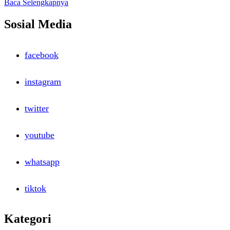
Read
Baca Selengkapnya
more
about
Sosial Media
Accounting
Competition
Shisha.Com
facebook
STIE
IBS
2015
instagram
twitter
youtube
whatsapp
tiktok
Kategori