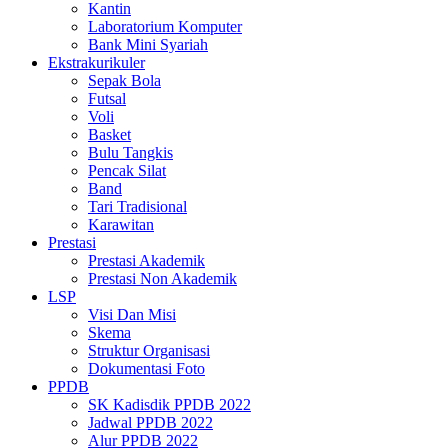
Kantin
Laboratorium Komputer
Bank Mini Syariah
Ekstrakurikuler
Sepak Bola
Futsal
Voli
Basket
Bulu Tangkis
Pencak Silat
Band
Tari Tradisional
Karawitan
Prestasi
Prestasi Akademik
Prestasi Non Akademik
LSP
Visi Dan Misi
Skema
Struktur Organisasi
Dokumentasi Foto
PPDB
SK Kadisdik PPDB 2022
Jadwal PPDB 2022
Alur PPDB 2022