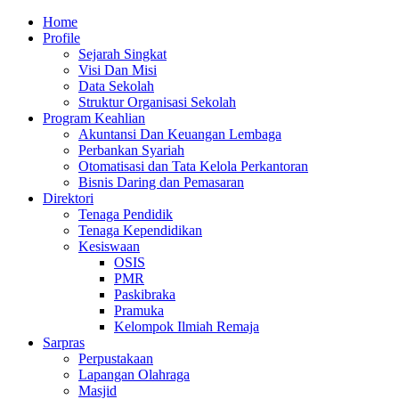
Skip
Primary
Home
to
Menu
Profile
content
Sejarah Singkat
Visi Dan Misi
Data Sekolah
Struktur Organisasi Sekolah
Program Keahlian
Akuntansi Dan Keuangan Lembaga
Perbankan Syariah
Otomatisasi dan Tata Kelola Perkantoran
Bisnis Daring dan Pemasaran
Direktori
Tenaga Pendidik
Tenaga Kependidikan
Kesiswaan
OSIS
PMR
Paskibraka
Pramuka
Kelompok Ilmiah Remaja
Sarpras
Perpustakaan
Lapangan Olahraga
Masjid