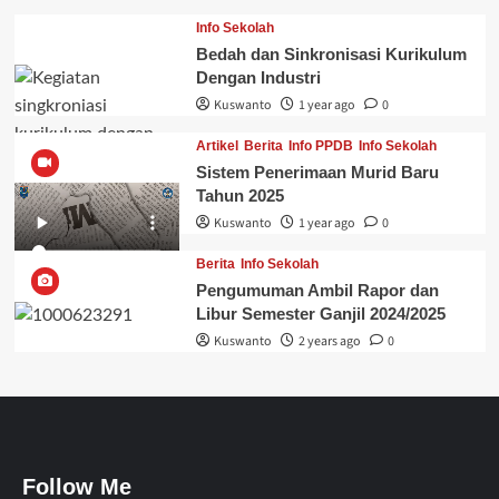
Info Sekolah
Bedah dan Sinkronisasi Kurikulum
Dengan Industri
Kuswanto
1 year ago
0
Artikel
Berita
Info PPDB
Info Sekolah
Sistem Penerimaan Murid Baru
Tahun 2025
Kuswanto
1 year ago
0
Berita
Info Sekolah
Pengumuman Ambil Rapor dan
Libur Semester Ganjil 2024/2025
Kuswanto
2 years ago
0
Follow Me