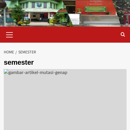
Skip
to
content
Primary
Menu
HOME
SEMESTER
semester