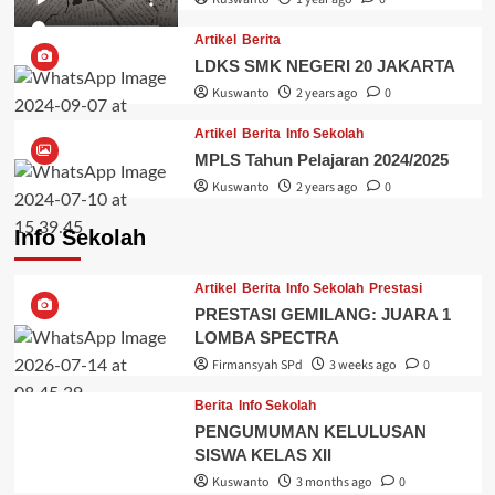
Artikel
Berita
LDKS SMK NEGERI 20 JAKARTA
Kuswanto
2 years ago
0
Artikel
Berita
Info Sekolah
MPLS Tahun Pelajaran 2024/2025
Kuswanto
2 years ago
0
Info Sekolah
Artikel
Berita
Info Sekolah
Prestasi
PRESTASI GEMILANG: JUARA 1
LOMBA SPECTRA
Firmansyah SPd
3 weeks ago
0
Berita
Info Sekolah
PENGUMUMAN KELULUSAN
SISWA KELAS XII
Kuswanto
3 months ago
0