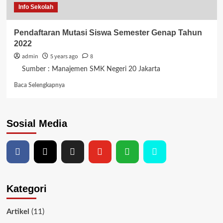
Info Sekolah
Pendaftaran Mutasi Siswa Semester Genap Tahun
2022
admin
5 years ago
8
Sumber : Manajemen SMK Negeri 20 Jakarta
Read
Baca Selengkapnya
more
about
Pendaftaran
Sosial Media
Mutasi
Siswa
Semester
Genap
Tahun
2022
Kategori
(11)
Artikel