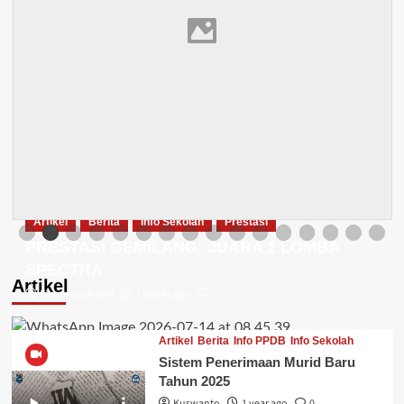
Artikel
Berita
Info Sekolah
Prestasi
PRESTASI GEMILANG: JUARA 1 LOMBA
SPECTRA
Artikel
Firmansyah SPd
3 weeks ago
0
Artikel
Berita
Info PPDB
Info Sekolah
Sistem Penerimaan Murid Baru
Tahun 2025
Kuswanto
1 year ago
0