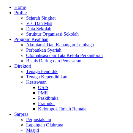
Skip
Primary
Home
to
Menu
Profile
content
Sejarah Singkat
Visi Dan Misi
Data Sekolah
Struktur Organisasi Sekolah
Program Keahlian
Akuntansi Dan Keuangan Lembaga
Perbankan Syariah
Otomatisasi dan Tata Kelola Perkantoran
Bisnis Daring dan Pemasaran
Direktori
Tenaga Pendidik
Tenaga Kependidikan
Kesiswaan
OSIS
PMR
Paskibraka
Pramuka
Kelompok Ilmiah Remaja
Sarpras
Perpustakaan
Lapangan Olahraga
Masjid