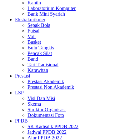
Kantin
Laboratorium Komputer
Bank Mini Syariah
Ekstrakurikuler
Sepak Bola
Futsal
Voli
Basket
Bulu Tangkis
Pencak Silat
Band
Tari Tradisional
Karawitan
Prestasi
Prestasi Akademik
Prestasi Non Akademik
LSP
Visi Dan Misi
Skema
Struktur Organisasi
Dokumentasi Foto
PPDB
SK Kadisdik PPDB 2022
Jadwal PPDB 2022
Alur PPDB 2022