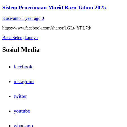
Sistem Penerimaan Murid Baru Tahun 2025
Kuswanto
1 year ago
0
https://www.facebook.com/share/r/1GLt4YFL7d/
Read
Baca Selengkapnya
more
about
Sosial Media
Sistem
Penerimaan
Murid
facebook
Baru
Tahun
2025
instagram
twitter
youtube
whatsapp