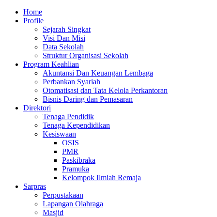
Skip
Primary
Home
to
Menu
Profile
content
Sejarah Singkat
Visi Dan Misi
Data Sekolah
Struktur Organisasi Sekolah
Program Keahlian
Akuntansi Dan Keuangan Lembaga
Perbankan Syariah
Otomatisasi dan Tata Kelola Perkantoran
Bisnis Daring dan Pemasaran
Direktori
Tenaga Pendidik
Tenaga Kependidikan
Kesiswaan
OSIS
PMR
Paskibraka
Pramuka
Kelompok Ilmiah Remaja
Sarpras
Perpustakaan
Lapangan Olahraga
Masjid