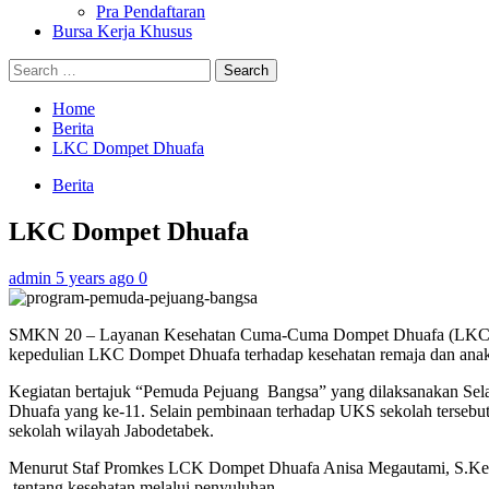
Pra Pendaftaran
Bursa Kerja Khusus
Search
for:
Home
Berita
LKC Dompet Dhuafa
Berita
LKC Dompet Dhuafa
admin
5 years ago
0
SMKN 20 – Layanan Kesehatan Cuma-Cuma Dompet Dhuafa (LKC Dom
kepedulian LKC Dompet Dhuafa terhadap kesehatan remaja dan anak
Kegiatan bertajuk “Pemuda Pejuang Bangsa” yang dilaksanakan Sel
Dhuafa yang ke-11. Selain pembinaan terhadap UKS sekolah tersebut
sekolah wilayah Jabodetabek.
Menurut Staf Promkes LCK Dompet Dhuafa Anisa Megautami, S.Kep, tu
tentang kesehatan melalui penyuluhan.