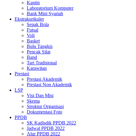
Kantin
Laboratorium Komputer
Bank Mini Syariah
Ekstrakurikuler
Sepak Bola
Futsal
Voli
Basket
Bulu Tangkis
Pencak Silat
Band
Tari Tradisional
Karawitan
Prestasi
Prestasi Akademik
Prestasi Non Akademik
LSP
Visi Dan Misi
Skema
Struktur Organisasi
Dokumentasi Foto
PPDB
SK Kadisdik PPDB 2022
Jadwal PPDB 2022
Alur PPDB 2022