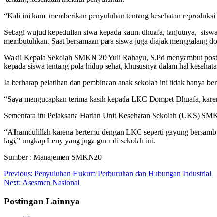
“Kali ini kami memberikan penyuluhan tentang kesehatan reproduksi 
Sebagi wujud kepedulian siwa kepada kaum dhuafa, lanjutnya, siswa
membutuhkan. Saat bersamaan para siswa juga diajak menggalang d
Wakil Kepala Sekolah SMKN 20 Yuli Rahayu, S.Pd menyambut posti
kepada siswa tentang pola hidup sehat, khususnya dalam hal kesehata
Ia berharap pelatihan dan pembinaan anak sekolah ini tidak hanya ber
“Saya mengucapkan terima kasih kepada LKC Dompet Dhuafa, karen
Sementara itu Pelaksana Harian Unit Kesehatan Sekolah (UKS) SMK
“Alhamdulillah karena bertemu dengan LKC seperti gayung bersambut
lagi,” ungkap Leny yang juga guru di sekolah ini.
Sumber : Manajemen SMKN20
Post
Previous:
Penyuluhan Hukum Perburuhan dan Hubungan Industrial
Next:
Asesmen Nasional
navigation
Postingan Lainnya