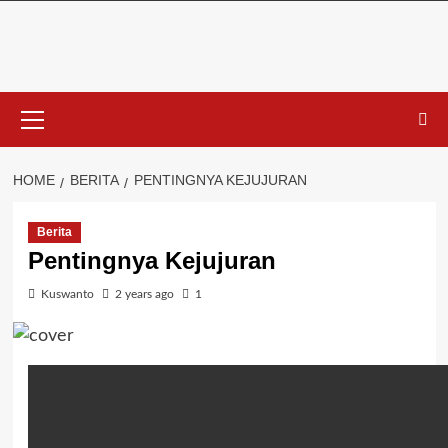
Skip
to
content
Primary
Menu
HOME
BERITA
PENTINGNYA KEJUJURAN
Berita
Pentingnya Kejujuran
Kuswanto
2 years ago
1