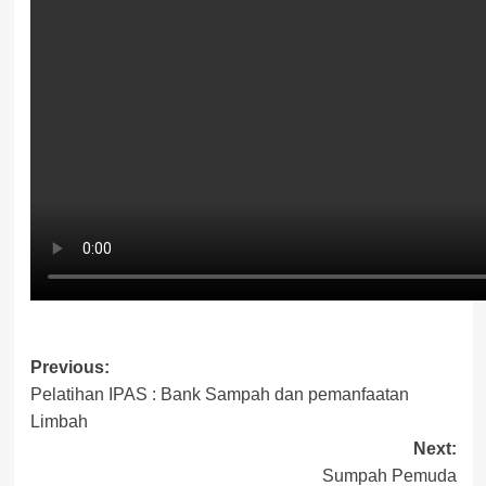
Post
Previous:
Pelatihan IPAS : Bank Sampah dan pemanfaatan
navigation
Limbah
Next:
Sumpah Pemuda