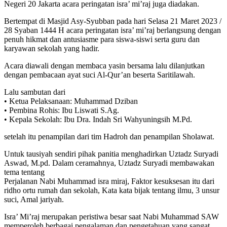
Negeri 20 Jakarta acara peringatan isra’ mi’raj juga diadakan.
Bertempat di Masjid Asy-Syubban pada hari Selasa 21 Maret 2023 /
28 Syaban 1444 H acara peringatan isra’ mi’raj berlangsung dengan
penuh hikmat dan antusiasme para siswa-siswi serta guru dan
karyawan sekolah yang hadir.
Acara diawali dengan membaca yasin bersama lalu dilanjutkan
dengan pembacaan ayat suci Al-Qur’an beserta Saritilawah.
Lalu sambutan dari
• Ketua Pelaksanaan: Muhammad Dziban
• Pembina Rohis: Ibu Liswati S.Ag.
• Kepala Sekolah: Ibu Dra. Indah Sri Wahyuningsih M.Pd.
setelah itu penampilan dari tim Hadroh dan penampilan Sholawat.
Untuk tausiyah sendiri pihak panitia menghadirkan Uztadz Suryadi
Aswad, M.pd. Dalam ceramahnya, Uztadz Suryadi membawakan
tema tentang
Perjalanan Nabi Muhammad isra miraj, Faktor kesuksesan itu dari
ridho ortu rumah dan sekolah, Kata kata bijak tentang ilmu, 3 unsur
suci, Amal jariyah.
Isra’ Mi’raj merupakan peristiwa besar saat Nabi Muhammad SAW
memperoleh berbagai pengalaman dan pengetahuan yang sangat