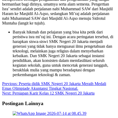
bermanfaat bagi dirinya, umatnya serta alam semesta. Pengertian
Isra’ sendiri adalah perjalanan nabi Muhammad SAW dari Masjidil
Haram ke Masjidil Al-Aqso, sedangkan Mi’raj adalah perjalanan
nabi Muhammad SAW dari Masjidil Al-Aqso menuju Sidrotul
Muntaha (langit ke tujuh).
Banyak hikmah dan pelajaran yang bisa kita petik dari
peristiwa isra mi’raj ini. Dengan acara peringatan tersebut, di
harapkan siswa-siswi SMK Negeri 20 Jakarta menjadi
generasi yang tidak hanya menguasai ilmu pengetahuan dan
teknologi, melainkan juga religius dalam menyebarkan
kebaikan. Dan SMK Negeri 20 Jakarta sebagai instansi
pendidikan, akan konsisten dalam memfasilitasi seluruh
kegiatan sekolah, guna untuk mencetak generasi tangguh,
berakhlak mulia yang mampu beradaptasi dengan
perkembangan teknologi & zaman.
Post
Previous:
Peserta didik SMK Negeri 20 Jakarta Meraih Medali
Emas Olimpiade Akuntansi Tingkat Nasional.
navigation
Next:
Persiapan Karir Kelas 12 SMK Negeri 20 Jakarta
Postingan Lainnya