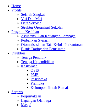
Skip
Primary
Home
to
Menu
Profile
content
Sejarah Singkat
Visi Dan Misi
Data Sekolah
Struktur Organisasi Sekolah
Program Keahlian
Akuntansi Dan Keuangan Lembaga
Perbankan Syariah
Otomatisasi dan Tata Kelola Perkantoran
Bisnis Daring dan Pemasaran
Direktori
Tenaga Pendidik
Tenaga Kependidikan
Kesiswaan
OSIS
PMR
Paskibraka
Pramuka
Kelompok Ilmiah Remaja
Sarpras
Perpustakaan
Lapangan Olahraga
Masjid