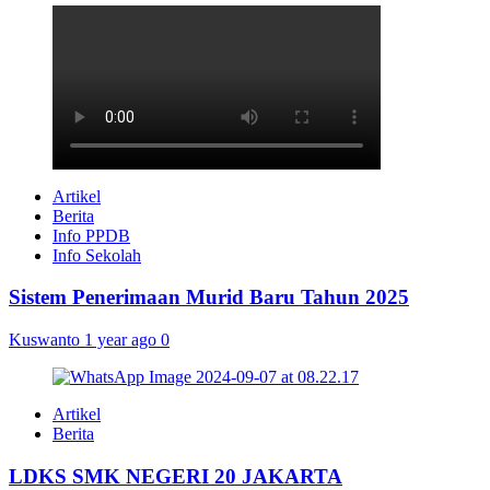
Artikel
Berita
Info PPDB
Info Sekolah
Sistem Penerimaan Murid Baru Tahun 2025
Kuswanto
1 year ago
0
Artikel
Berita
LDKS SMK NEGERI 20 JAKARTA