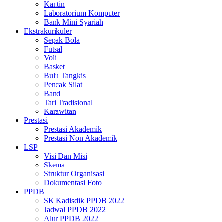
Kantin
Laboratorium Komputer
Bank Mini Syariah
Ekstrakurikuler
Sepak Bola
Futsal
Voli
Basket
Bulu Tangkis
Pencak Silat
Band
Tari Tradisional
Karawitan
Prestasi
Prestasi Akademik
Prestasi Non Akademik
LSP
Visi Dan Misi
Skema
Struktur Organisasi
Dokumentasi Foto
PPDB
SK Kadisdik PPDB 2022
Jadwal PPDB 2022
Alur PPDB 2022