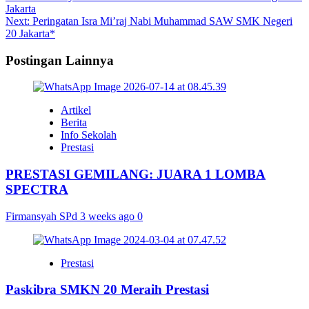
Jakarta
navigation
Next:
Peringatan Isra Mi’raj Nabi Muhammad SAW SMK Negeri
20 Jakarta*
Postingan Lainnya
Artikel
Berita
Info Sekolah
Prestasi
PRESTASI GEMILANG: JUARA 1 LOMBA
SPECTRA
Firmansyah SPd
3 weeks ago
0
Prestasi
Paskibra SMKN 20 Meraih Prestasi