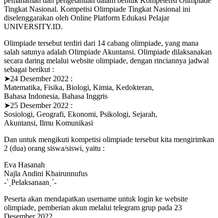
pemahaman dan pengetahuan dalam bentuk Kompetensi Olimpiade
Tingkat Nasional. Kompetisi Olimpiade Tingkat Nasional ini
diselenggarakan oleh Online Platform Edukasi Pelajar
UNIVERSITY.ID.
Olimpiade tersebut terdiri dari 14 cabang olimpiade, yang mana
salah satunya adalah Olimpiade Akuntansi. Olimpiade dilaksanakan
secara daring melalui website olimpiade, dengan rinciannya jadwal
sebagai berikut :
➤24 Desember 2022 :
Matematika, Fisika, Biologi, Kimia, Kedokteran,
Bahasa Indonesia, Bahasa Inggris
➤25 Desember 2022 :
Sosiologi, Geografi, Ekonomi, Psikologi, Sejarah,
Akuntansi, Ilmu Komunikasi
Dan untuk mengikuti kompetisi olimpiade tersebut kita mengirimkan
2 (dua) orang siswa/siswi, yaitu :
Eva Hasanah
Najla Andini Khairunnufus
-ˋˏPelaksanaanˎˊ-
Peserta akan mendapatkan username untuk login ke website
olimpiade, pemberian akun melalui telegram grup pada 23
Desember 2022.