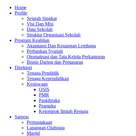
Skip
Primary
Home
to
Menu
Profile
content
Sejarah Singkat
Visi Dan Misi
Data Sekolah
Struktur Organisasi Sekolah
Program Keahlian
Akuntansi Dan Keuangan Lembaga
Perbankan Syariah
Otomatisasi dan Tata Kelola Perkantoran
Bisnis Daring dan Pemasaran
Direktori
Tenaga Pendidik
Tenaga Kependidikan
Kesiswaan
OSIS
PMR
Paskibraka
Pramuka
Kelompok Ilmiah Remaja
Sarpras
Perpustakaan
Lapangan Olahraga
Masjid