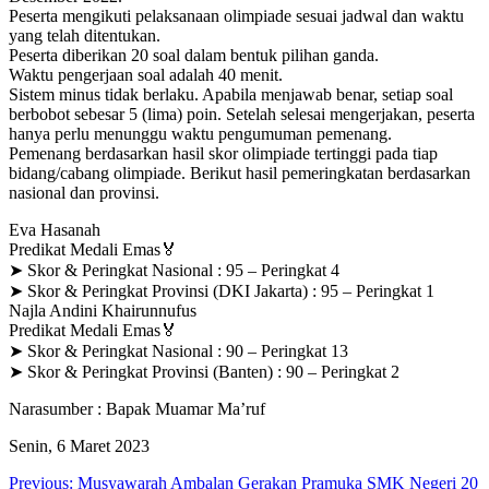
Peserta mengikuti pelaksanaan olimpiade sesuai jadwal dan waktu
yang telah ditentukan.
Peserta diberikan 20 soal dalam bentuk pilihan ganda.
Waktu pengerjaan soal adalah 40 menit.
Sistem minus tidak berlaku. Apabila menjawab benar, setiap soal
berbobot sebesar 5 (lima) poin. Setelah selesai mengerjakan, peserta
hanya perlu menunggu waktu pengumuman pemenang.
Pemenang berdasarkan hasil skor olimpiade tertinggi pada tiap
bidang/cabang olimpiade. Berikut hasil pemeringkatan berdasarkan
nasional dan provinsi.
Eva Hasanah
Predikat Medali Emas🏅
➤ Skor & Peringkat Nasional : 95 – Peringkat 4
➤ Skor & Peringkat Provinsi (DKI Jakarta) : 95 – Peringkat 1
Najla Andini Khairunnufus
Predikat Medali Emas🏅
➤ Skor & Peringkat Nasional : 90 – Peringkat 13
➤ Skor & Peringkat Provinsi (Banten) : 90 – Peringkat 2
Narasumber : Bapak Muamar Ma’ruf
Senin, 6 Maret 2023
Post
Previous:
Musyawarah Ambalan Gerakan Pramuka SMK Negeri 20