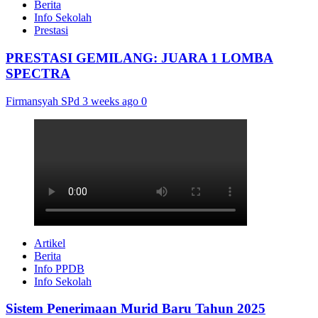
Berita
Info Sekolah
Prestasi
PRESTASI GEMILANG: JUARA 1 LOMBA
SPECTRA
Firmansyah SPd
3 weeks ago
0
Artikel
Berita
Info PPDB
Info Sekolah
Sistem Penerimaan Murid Baru Tahun 2025