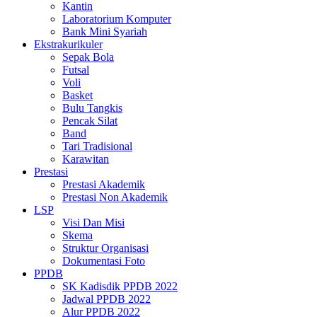
Kantin
Laboratorium Komputer
Bank Mini Syariah
Ekstrakurikuler
Sepak Bola
Futsal
Voli
Basket
Bulu Tangkis
Pencak Silat
Band
Tari Tradisional
Karawitan
Prestasi
Prestasi Akademik
Prestasi Non Akademik
LSP
Visi Dan Misi
Skema
Struktur Organisasi
Dokumentasi Foto
PPDB
SK Kadisdik PPDB 2022
Jadwal PPDB 2022
Alur PPDB 2022