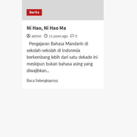
Berita
Ni Hao, Ni Hao Ma
admin
11 years ago
0
Pengajaran Bahasa Mandarin di
sekolah-sekolah di Indonesia
berkembang lebih dari satu dekade ini
meskipun bukan bahasa asing yang
diwajibkan...
Read
Baca Selengkapnya
more
about
Ni
Hao,
Ni
Hao
Ma