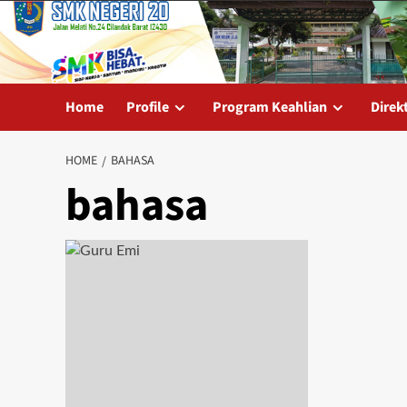
Skip
to
content
Home
Profile
Program Keahlian
Direk
HOME
BAHASA
bahasa