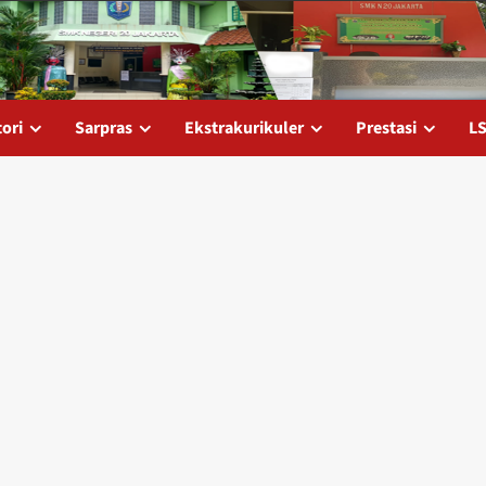
tori
Sarpras
Ekstrakurikuler
Prestasi
L