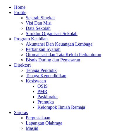
Skip
Primary
Home
to
Menu
Profile
content
Sejarah Singkat
Visi Dan Misi
Data Sekolah
Struktur Organisasi Sekolah
Program Keahlian
Akuntansi Dan Keuangan Lembaga
Perbankan Syariah
Otomatisasi dan Tata Kelola Perkantoran
Bisnis Daring dan Pemasaran
Direktori
Tenaga Pendidik
Tenaga Kependidikan
Kesiswaan
OSIS
PMR
Paskibraka
Pramuka
Kelompok Ilmiah Remaja
Sarpras
Perpustakaan
Lapangan Olahraga
Masjid