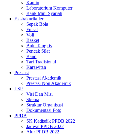
Kantin
Laboratorium Komputer
Bank Mini Syariah
Ekstrakurikuler
Sepak Bola
Futsal
Voli
Basket
Bulu Tangkis
Pencak Silat
Band
Tari Tradisional
Karawitan
Prestasi
Prestasi Akademik
Prestasi Non Akademik
LSP
Visi Dan Misi
Skema
Struktur Organisasi
Dokumentasi Foto
PPDB
SK Kadisdik PPDB 2022
Jadwal PPDB 2022
Alur PPDB 2022