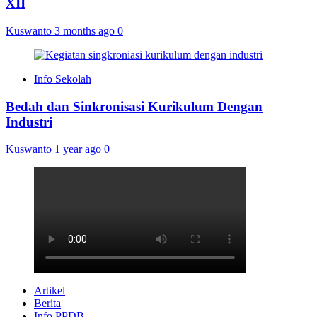
XII
Kuswanto
3 months ago
0
Info Sekolah
Bedah dan Sinkronisasi Kurikulum Dengan
Industri
Kuswanto
1 year ago
0
Artikel
Berita
Info PPDB