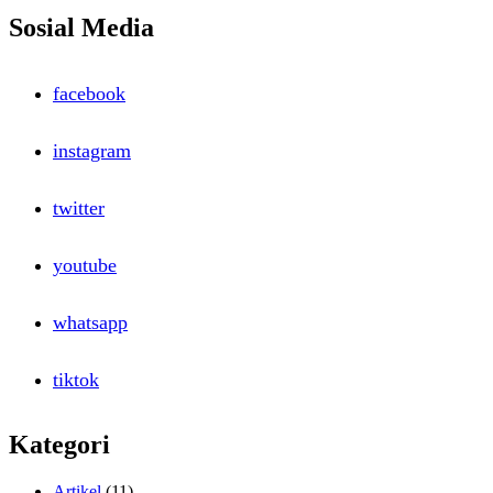
about
Sosial Media
Ni
Hao,
Ni
facebook
Hao
Ma
instagram
twitter
youtube
whatsapp
tiktok
Kategori
Artikel
(11)