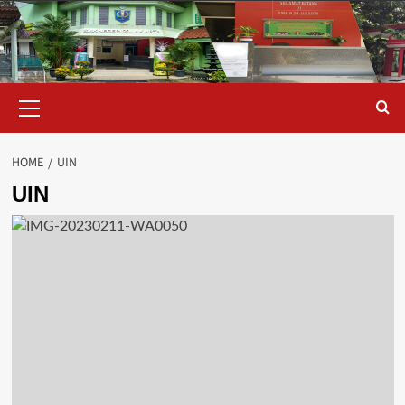
Skip
to
content
Primary
Menu
HOME
UIN
UIN