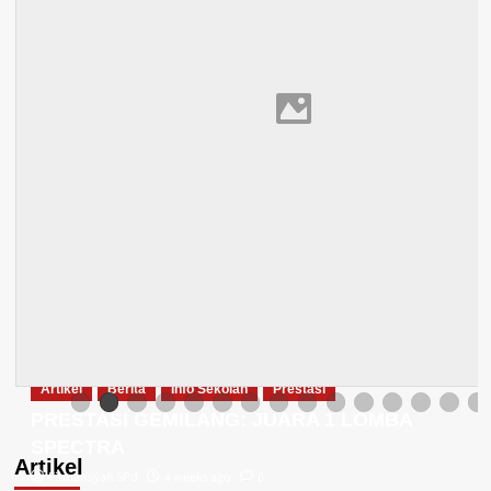
Artikel
Berita
Info Sekolah
Prestasi
PRESTASI GEMILANG: JUARA 1 LOMBA
SPECTRA
Artikel
Firmansyah SPd
4 weeks ago
0