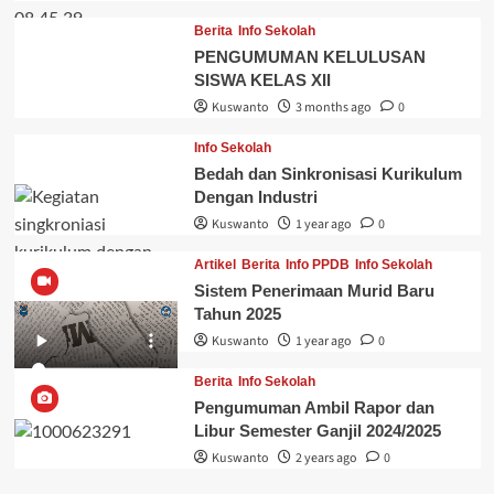
Berita
Info Sekolah
PENGUMUMAN KELULUSAN
SISWA KELAS XII
Kuswanto
3 months ago
0
Info Sekolah
Bedah dan Sinkronisasi Kurikulum
Dengan Industri
Kuswanto
1 year ago
0
Artikel
Berita
Info PPDB
Info Sekolah
Sistem Penerimaan Murid Baru
Tahun 2025
Kuswanto
1 year ago
0
Berita
Info Sekolah
Pengumuman Ambil Rapor dan
Libur Semester Ganjil 2024/2025
Kuswanto
2 years ago
0