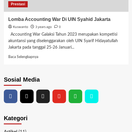
Prestasi
Lomba Accounting War Di UIN Syahid Jakarta
Kuswanto
3 years ago
0
Accounting War Galaksi Tahun 2023 merupakan kompetisi
akuntansi yang diselenggarakan oleh UIN Syarif Hidayatullah
Jakarta pada tanggal 25-26 Januari...
Read
Baca Selengkapnya
more
about
Lomba
Sosial Media
Accounting
War
Di
UIN
Syahid
Jakarta
Kategori
(11)
Artikel