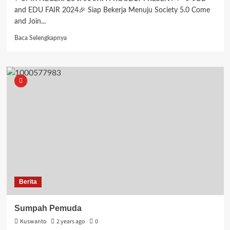
and EDU FAIR 2024🎉 Siap Bekerja Menuju Society 5.0 Come
and Join...
Read
Baca Selengkapnya
more
about
JOB
FAIR
SMKN
20
JAKARTA
Berita
Sumpah Pemuda
Kuswanto
2 years ago
0