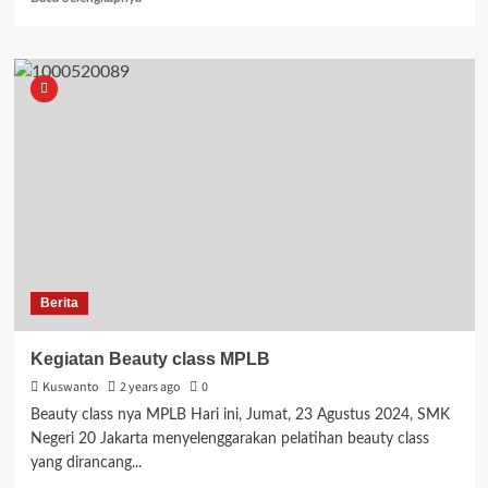
more
about
LDKS
SMK
NEGERI
20
JAKARTA
Berita
Kegiatan Beauty class MPLB
Kuswanto
2 years ago
0
Beauty class nya MPLB Hari ini, Jumat, 23 Agustus 2024, SMK
Negeri 20 Jakarta menyelenggarakan pelatihan beauty class
yang dirancang...