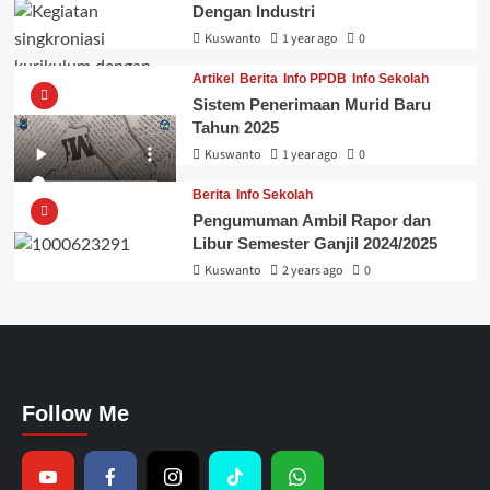
Dengan Industri
Kuswanto
1 year ago
0
Artikel
Berita
Info PPDB
Info Sekolah
Sistem Penerimaan Murid Baru
Tahun 2025
Kuswanto
1 year ago
0
Berita
Info Sekolah
Pengumuman Ambil Rapor dan
Libur Semester Ganjil 2024/2025
Kuswanto
2 years ago
0
Follow Me