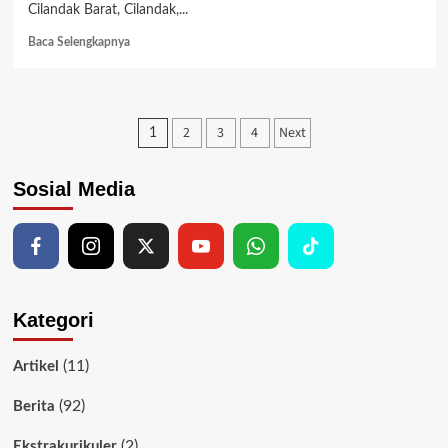
Cilandak Barat, Cilandak,...
Read
Baca Selengkapnya
more
about
Sosialisasi
Aplikasi
Posts
2
3
4
Next
1
JAKI
dan
pagination
Beritajakarta
Sosial Media
Kategori
(11)
Artikel
(92)
Berita
(2)
Ekstrakurikuler