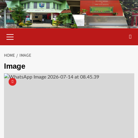
Skip
to
content
Primary
Menu
HOME
IMAGE
Image