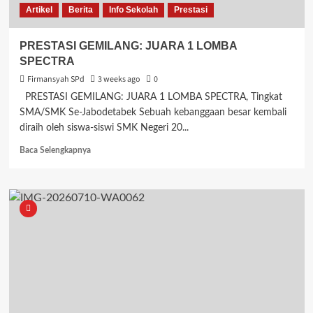
Artikel
Berita
Info Sekolah
Prestasi
PRESTASI GEMILANG: JUARA 1 LOMBA
SPECTRA
Firmansyah SPd
3 weeks ago
0
PRESTASI GEMILANG: JUARA 1 LOMBA SPECTRA, Tingkat
SMA/SMK Se-Jabodetabek Sebuah kebanggaan besar kembali
diraih oleh siswa-siswi SMK Negeri 20...
Read
Baca Selengkapnya
more
about
PRESTASI
GEMILANG:
JUARA
1
LOMBA
SPECTRA