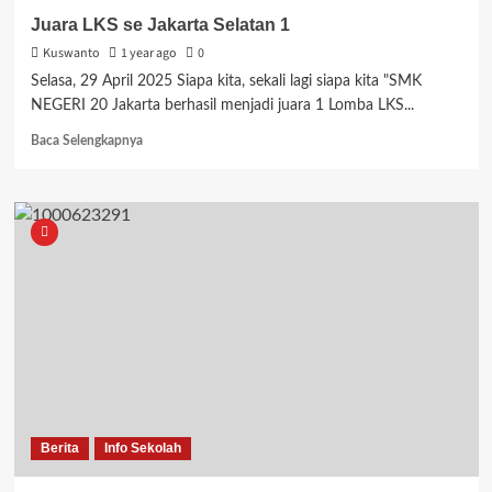
Juara LKS se Jakarta Selatan 1
Kuswanto
1 year ago
0
Selasa, 29 April 2025 Siapa kita, sekali lagi siapa kita "SMK
NEGERI 20 Jakarta berhasil menjadi juara 1 Lomba LKS...
Read
Baca Selengkapnya
more
about
Juara
LKS
se
Jakarta
Selatan
1
Berita
Info Sekolah