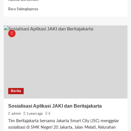
Read
Baca Selengkapnya
more
about
Hari
Pertama
Kesekolah
Tahun
Pelajaran
2024/2025
Berita
Sosialisasi Aplikasi JAKI dan Beritajakarta
admin
2 years ago
0
Tim Beritajakarta bersama Jakarta Smart City (JSC) menggelar
sosialisasi di SMK Negeri 20 Jakarta, Jalan Melati, Kelurahan