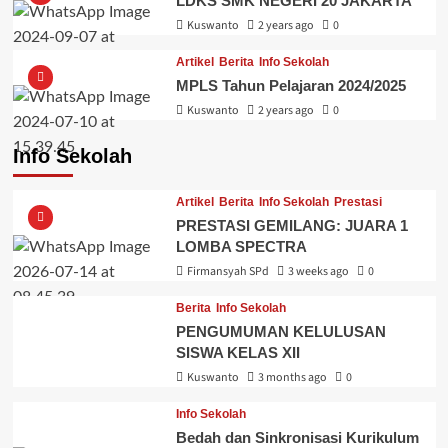
LDKS SMK NEGERI 20 JAKARTA
Kuswanto
2 years ago
0
Artikel
Berita
Info Sekolah
MPLS Tahun Pelajaran 2024/2025
Kuswanto
2 years ago
0
Info Sekolah
Artikel
Berita
Info Sekolah
Prestasi
PRESTASI GEMILANG: JUARA 1
LOMBA SPECTRA
Firmansyah SPd
3 weeks ago
0
Berita
Info Sekolah
PENGUMUMAN KELULUSAN
SISWA KELAS XII
Kuswanto
3 months ago
0
Info Sekolah
Bedah dan Sinkronisasi Kurikulum